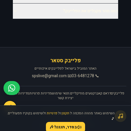
כמה מהר מקבלים את הפלייבק?
פלייבק סטאר
האתר המוביל בישראל לפלייבקים איכותיים
📧 spslive@gmail.com
📞 03-6481278
פלייבקים
דראם קאבר
קטעים מוזיקליים
|
תנאי שימוש
מדיניות פרטיות
מדיניות החזרות
יצירת קשר
🎧
השימוש באתר מהווה הסכמה ל
תקנון
ול
פרטיות
ולשימוש בקוקיז תפעוליים.
האתר פועל ברישיון אקו״ם
🎵
©
2026
פלייבק סטאר. כל הזכויות שמורות.
בסדר, תנגנו! 🎶