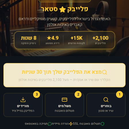
פלייבק
סטאר
האתר הגדול בישראל לפלייבקים, קטעים מוזיקליים ודראם
קאברים באיכות אולפן
2,100+
15K+
4.9★
8 שנות
פלייבקים
לקוחות מרוצים
דירוג ממוצע
ניסיון והפקה
מצא את הפלייבק שלך תוך 30 שניות
הקלד/י שם שיר או אמן/ית — מעל 2,100 פלייבקים באיכות אולפן
3
2
1
בוחרים
משלמים
מורידים
שיר או סגנון
תשלום מאובטח
הפלייבק במייל מיד
תשלום מאובטח SSL
הורדה מיידית
תמיכה בוואטסאפ