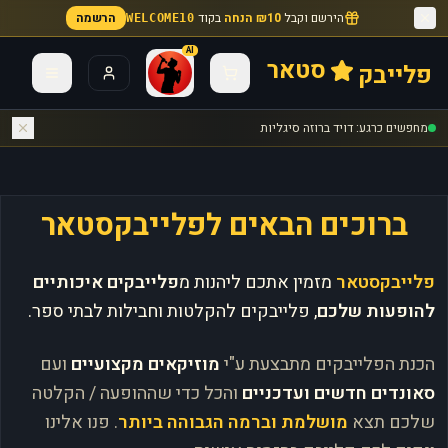
הירשם וקבל
₪10 הנחה
בקוד
הרשמה
WELCOME10
AI
סטאר
פלייבק
מחפשים כרגע: דויד ברוזה סיגליות
ברוכים הבאים לפלייבקסטאר
פלייבקסטאר
מזמין אתכם ליהנות מ
פלייבקים איכותיים
להופעות שלכם
, פלייבקים להקלטות וחבילות לבתי ספר.
הכנת הפלייבקים מתבצעת ע"י
מוזיקאים מקצועיים
ועם
סאונדים חדשים ועדכניים
והכל כדי שההופעה / הקלטה
שלכם תצא
מושלמת וברמה הגבוהה ביותר
. פנו אלינו