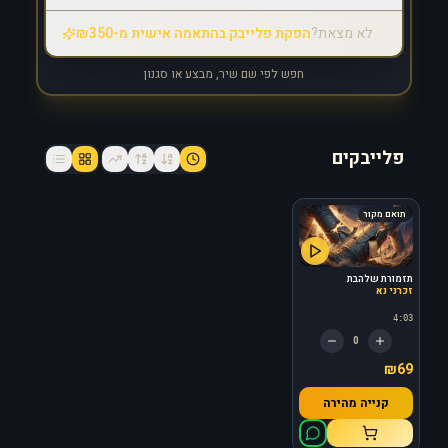
לא מצאת?
הפקת פלייבק בהתאמה אישית מ-₪350
חפש לפי שם שיר, מבצע או סגנון
פלייבקים
תואם מקור
תזמורת שלהבת
זכרני נא
4:03
0
₪69
קנייה מהירה