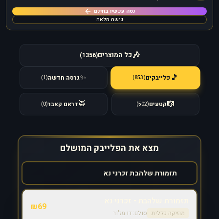
נסה עכשיו בחינם
גישה מלאה
🎶
כל המוצרים
)
1356
(
🎵
✨
פלייבקים
גרסה חדשה
)
853
(
)
1
(
🥁
🎼
קטעים
דראם קאבר
)
0
(
)
502
(
מצא את הפלייבק המושלם
תזמורת שלהבת - זכרני נא
₪
69
מוזיקה כללית
סולם:
דו מז'ור