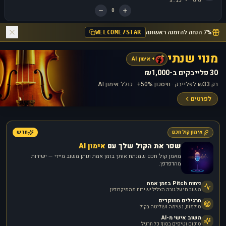
פופ
3:15
·
0
7% הנחה להזמנה ראשונה
WELCOME7STAR
מנוי שנתי
+ אימון AI
30 פלייבקים ב-₪1,000
רק ₪33 לפלייבק · חיסכון 50%+ · כולל אימון AI
לפרטים
אימון קול חכם
חדש
שפר את הקול שלך עם
אימון AI
מאמן קול חכם שמנתח אותך בזמן אמת ונותן משוב מיידי — ישירות
מהדפדפן.
ניתוח Pitch בזמן אמת
משוב חי על גובה הצליל ישירות מהמיקרופון
תרגילים ממוקדים
סולמות, נשימה ושליטה בקול
משוב אישי מ-AI
סיכום וטיפים בסוף כל תרגיל