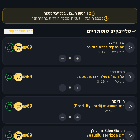
12
רכשו השבוע בפלייבקסטאר
מבצע מוגבל — נשארו מספר הורדות במחיר הזה
פלייבקים פופולריים
לכל הפלייבקים ←
עידן רייכל
₪
69
ממעמקים גרסת הופעה
פופ-אתני
3:17
·
0
רותם כהן
₪
69
אל העולם שלך - גרסת פסנתר
פופ-בלדה
3:20
·
0
רן דנקר
₪
69
בית משוגעים (Prod. By Jordi)
פופ
2:56
·
0
Eden Golan עד גולן
₪
69
Beautiful Horizon Dm