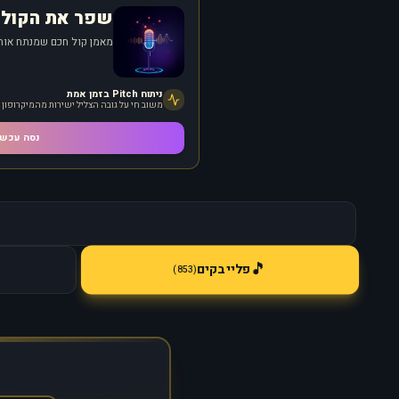
שפר את הקול 
מאמן קול חכם שמנתח אותך
ניתוח Pitch בזמן אמת
משוב חי על גובה הצליל ישירות מהמיקרופון
נסה עכשי
🎵
פלייבקים
)
853
(