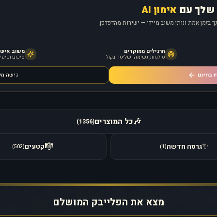
שלך עם
אימון AI
 בזמן אמת ונותן משוב מיידי — ישירות מהדפדפן.
תרגילים ממוקדים
משוב אישי מ
סולמות, נשימה ושליטה בקול
סיכום וטיפים
ו בחינם
גישה מ
🎶
כל המוצרים
)
1356
(
🎼
✨
גרסה חדשה
קטעים
)
502
(
)
1
(
מצא את הפלייבק המושלם