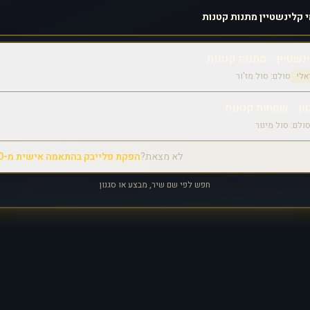
נשטיין - מתנות קטנות
אלי
סולם:
סול מז'ור
ון - שמחות קטנות
ולם:
סול מינור
לא מצאת?
הפקת פלייבק בהתאמה אישית מ-₪350
חפש לפי שם שיר, מבצע או סגנון