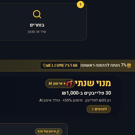
1
בוחרים
שיר או סגנון
7% הנחה להזמנה ראשונה
WELCOME7STAR
מנוי שנתי
+ אימון AI
30 פלייבקים ב-₪1,000
רק ₪33 לפלייבק · חיסכון 50%+ · כולל אימון AI
לפרטים
אימון קול חכם