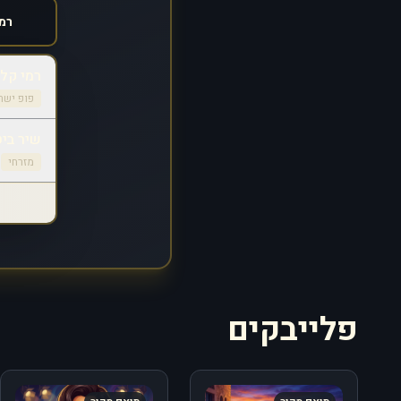
רמי קלי
פופ ישר
שיר ביט
מזרחי
ס
פלייבקים