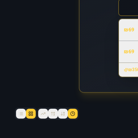
₪
69
₪
69