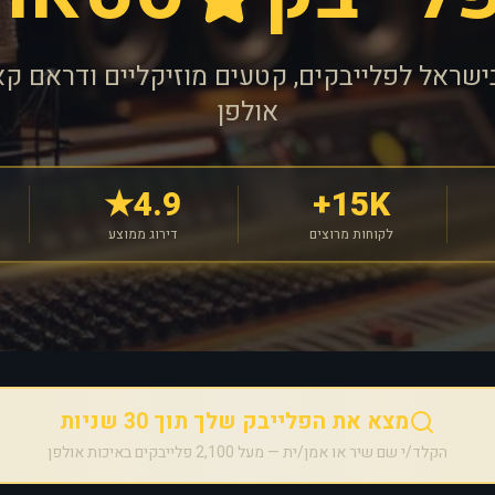
ישראל לפלייבקים, קטעים מוזיקליים ודראם קא
אולפן
4.9★
15K+
לקוחות מרוצים
דירוג ממוצע
מצא את הפלייבק שלך תוך 30 שניות
הקלד/י שם שיר או אמן/ית — מעל 2,100 פלייבקים באיכות אולפן