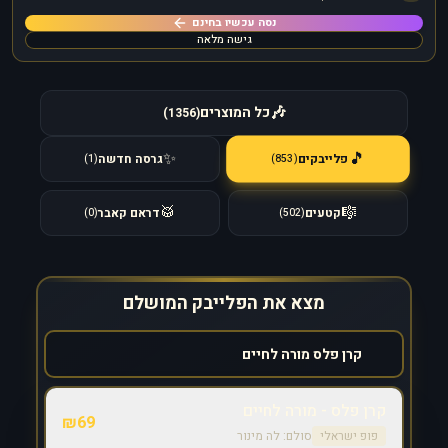
נסה עכשיו בחינם
גישה מלאה
🎶
כל המוצרים
)
1356
(
🎵
✨
פלייבקים
גרסה חדשה
)
853
(
)
1
(
🥁
🎼
קטעים
דראם קאבר
)
0
(
)
502
(
מצא את הפלייבק המושלם
קרן פלס - מורה לחיים
₪
69
פופ ישראלי
סולם:
לה מינור