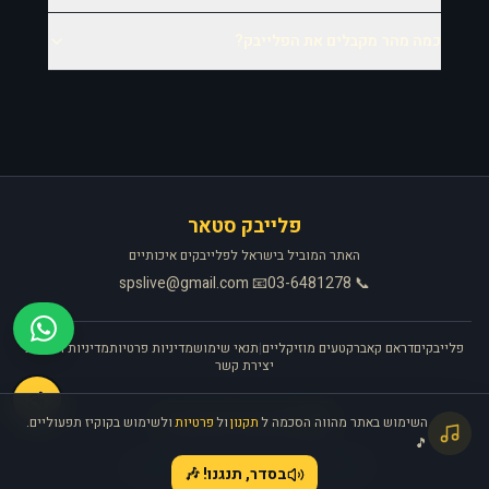
כמה מהר מקבלים את הפלייבק?
פלייבק סטאר
האתר המוביל בישראל לפלייבקים איכותיים
📧 spslive@gmail.com
📞 03-6481278
פלייבקים
דראם קאבר
קטעים מוזיקליים
|
תנאי שימוש
מדיניות פרטיות
מדיניות החזרות
יצירת קשר
🎧
השימוש באתר מהווה הסכמה ל
תקנון
ול
פרטיות
ולשימוש בקוקיז תפעוליים.
האתר פועל ברישיון אקו״ם
🎵
©
2026
פלייבק סטאר. כל הזכויות שמורות.
בסדר, תנגנו! 🎶