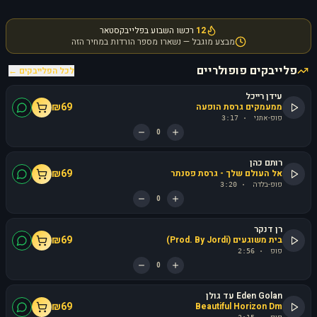
12
רכשו השבוע בפלייבקסטאר
מבצע מוגבל — נשארו מספר הורדות במחיר הזה
פלייבקים פופולריים
לכל הפלייבקים ←
עידן רייכל
₪
69
ממעמקים גרסת הופעה
פופ-אתני
3:17
·
0
רותם כהן
₪
69
אל העולם שלך - גרסת פסנתר
פופ-בלדה
3:20
·
0
רן דנקר
₪
69
בית משוגעים (Prod. By Jordi)
פופ
2:56
·
0
Eden Golan עד גולן
₪
69
Beautiful Horizon Dm