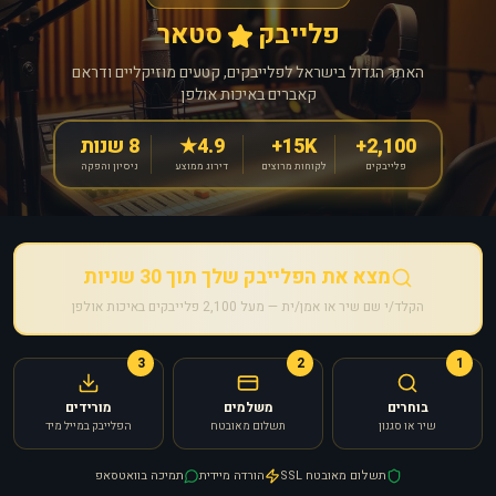
פלייבק
סטאר
האתר הגדול בישראל לפלייבקים, קטעים מוזיקליים ודראם
קאברים באיכות אולפן
2,100+
15K+
4.9★
8 שנות
פלייבקים
לקוחות מרוצים
דירוג ממוצע
ניסיון והפקה
מצא את הפלייבק שלך תוך 30 שניות
הקלד/י שם שיר או אמן/ית — מעל 2,100 פלייבקים באיכות אולפן
3
2
1
בוחרים
משלמים
מורידים
שיר או סגנון
תשלום מאובטח
הפלייבק במייל מיד
תשלום מאובטח SSL
הורדה מיידית
תמיכה בוואטסאפ