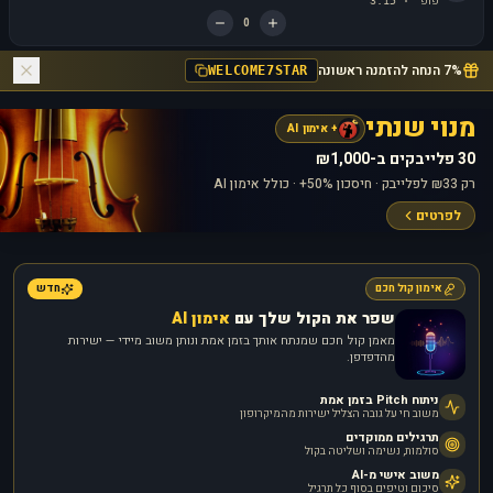
פופ
3:15
·
0
7% הנחה להזמנה ראשונה
WELCOME7STAR
מנוי שנתי
+ אימון AI
30 פלייבקים ב-₪1,000
רק ₪33 לפלייבק · חיסכון 50%+ · כולל אימון AI
לפרטים
אימון קול חכם
חדש
שפר את הקול שלך עם
אימון AI
מאמן קול חכם שמנתח אותך בזמן אמת ונותן משוב מיידי — ישירות
מהדפדפן.
ניתוח Pitch בזמן אמת
משוב חי על גובה הצליל ישירות מהמיקרופון
תרגילים ממוקדים
סולמות, נשימה ושליטה בקול
משוב אישי מ-AI
סיכום וטיפים בסוף כל תרגיל