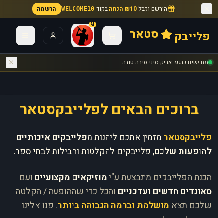
הירשם וקבל
₪10 הנחה
בקוד
הרשמה
WELCOME10
AI
סטאר
פלייבק
מחפשים כרגע: אריק סיני סיבה טובה
ברוכים הבאים לפלייבקסטאר
פלייבקסטאר
מזמין אתכם ליהנות מ
פלייבקים איכותיים
להופעות שלכם
, פלייבקים להקלטות וחבילות לבתי ספר.
הכנת הפלייבקים מתבצעת ע"י
מוזיקאים מקצועיים
ועם
סאונדים חדשים ועדכניים
והכל כדי שההופעה / הקלטה
שלכם תצא
מושלמת וברמה הגבוהה ביותר
. פנו אלינו