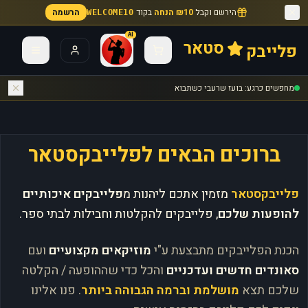
הירשם וקבל
₪10 הנחה
בקוד
הרשמה
WELCOME10
AI
סטאר
פלייבק
מחפשים כרגע: בועז שרעבי כשתבוא
ברוכים הבאים לפלייבקסטאר
פלייבקסטאר
מזמין אתכם ליהנות מ
פלייבקים איכותיים
להופעות שלכם
, פלייבקים להקלטות וחבילות לבתי ספר.
הכנת הפלייבקים מתבצעת ע"י
מוזיקאים מקצועיים
ועם
סאונדים חדשים ועדכניים
והכל כדי שההופעה / הקלטה
שלכם תצא
מושלמת וברמה הגבוהה ביותר
. פנו אלינו