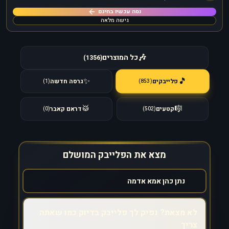
נסה עכשיו בחינם
גישה מלאה
🎶
כל המוצרים
)
1356
(
🎵
✨
פלייבקים
גרסה חדשה
)
853
(
)
1
(
🥁
🎼
קטעים
דראם קאבר
)
0
(
)
502
(
מצא את הפלייבק המושלם
לא מצאת? נפיק לך פלייבק בדיוק כמו שאתה
צריך