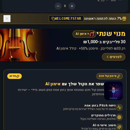
פופ
3:15
·
0
7% הנחה להזמנה ראשונה
WELCOME7STAR
מנוי שנתי
+ אימון AI
30 פלייבקים ב-₪1,000
רק ₪33 לפלייבק · חיסכון 50%+ · כולל אימון AI
לפרטים
אימון קול חכם
חדש
שפר את הקול שלך עם
אימון AI
מאמן קול חכם שמנתח אותך בזמן אמת ונותן משוב מיידי — ישירות
מהדפדפן.
ניתוח Pitch בזמן אמת
משוב חי על גובה הצליל ישירות מהמיקרופון
תרגילים ממוקדים
סולמות, נשימה ושליטה בקול
משוב אישי מ-AI
סיכום וטיפים בסוף כל תרגיל