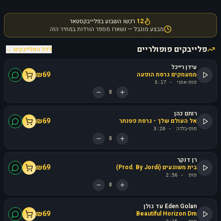
12
רכשו השבוע בפלייבקסטאר
מבצע מוגבל — נשארו מספר הורדות במחיר הזה
פלייבקים פופולריים
לכל הפלייבקים ←
עידן רייכל
₪
69
ממעמקים גרסת הופעה
פופ-אתני
3:17
·
0
רותם כהן
₪
69
אל העולם שלך - גרסת פסנתר
פופ-בלדה
3:20
·
0
רן דנקר
₪
69
בית משוגעים (Prod. By Jordi)
פופ
2:56
·
0
Eden Golan עד גולן
₪
69
Beautiful Horizon Dm