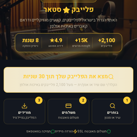
פלייבק
סטאר
האתר הגדול בישראל לפלייבקים, קטעים מוזיקליים ודראם
קאברים באיכות אולפן
2,100+
15K+
4.9★
8 שנות
פלייבקים
לקוחות מרוצים
דירוג ממוצע
ניסיון והפקה
מצא את הפלייבק שלך תוך 30 שניות
הקלד/י שם שיר או אמן/ית — מעל 2,100 פלייבקים באיכות אולפן
3
2
1
בוחרים
משלמים
מורידים
שיר או סגנון
תשלום מאובטח
הפלייבק במייל מיד
תשלום מאובטח SSL
הורדה מיידית
תמיכה בוואטסאפ