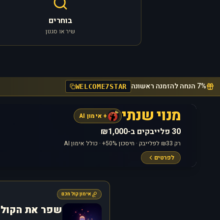
בוחרים
שיר או סגנון
7% הנחה להזמנה ראשונה
WELCOME7STAR
מנוי שנתי
+ אימון AI
30 פלייבקים ב-₪1,000
רק ₪33 לפלייבק · חיסכון 50%+ · כולל אימון AI
לפרטים
אימון קול חכם
שפר את הקול 