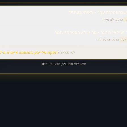
בת וסימה עמר - ראיתי בעינייך
י
סולם:
לה מינור
 ועילאי בוטנר - מה שלא הספקתי לומר
אלי
סולם:
סול מז'ור
לא מצאת?
הפקת פלייבק בהתאמה אישית מ-₪350
חפש לפי שם שיר, מבצע או סגנון