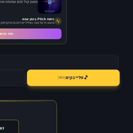
מאמן קול חכם שמנתח אותך
ניתוח Pitch בזמן אמת
משוב חי על גובה הצליל ישירות מהמיקרופון
נסה עכשי
🎵
פלייבקים
)
853
(