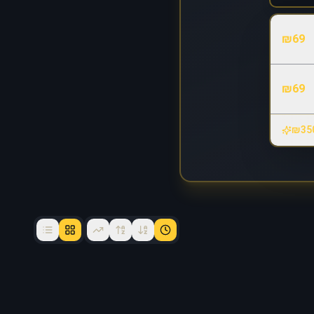
₪
69
₪
69