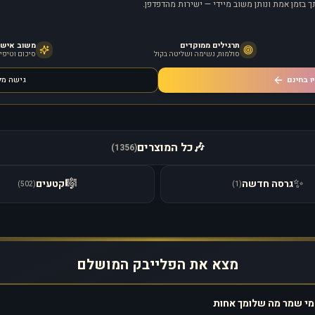
 בזמן אמת ונותן משוב מיידי — ישירות מהדפדפן.
תרגילים ממוקדים
משוב אישי מ
סולמות, נשימה ושליטה בקול
סיכום וטיפים
ו בחינם
גישה מ
🎶
כל המוצרים
)
1356
(
🎼
✨
גרסה חדשה
קטעים
)
502
(
)
1
(
מצא את הפלייבק המושלם