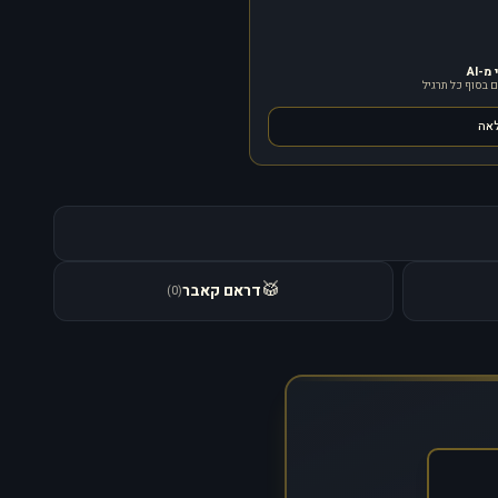
-AI
 בסוף כל תרגיל
לאה
🥁
דראם קאבר
)
0
(