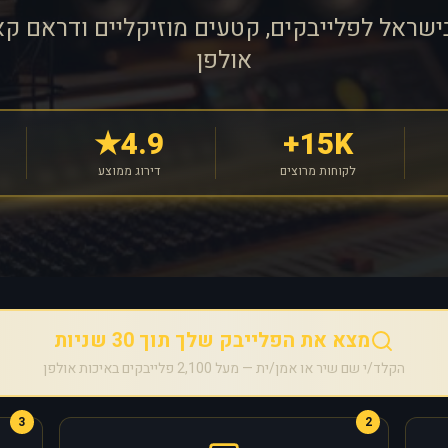
ישראל לפלייבקים, קטעים מוזיקליים ודראם קא
אולפן
4.9★
15K+
לקוחות מרוצים
דירוג ממוצע
מצא את הפלייבק שלך תוך 30 שניות
הקלד/י שם שיר או אמן/ית — מעל 2,100 פלייבקים באיכות אולפן
3
2