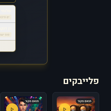
שלומי ש
ים תיכונ
רן דנקר
פופ ישר
פלייבקים
תואם מקור
תואם מקור