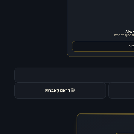
-AI
 בסוף כל תרגיל
לאה
🥁
דראם קאבר
)
0
(