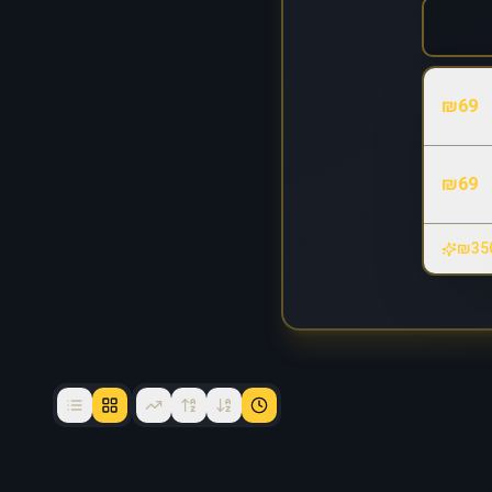
₪
69
₪
69