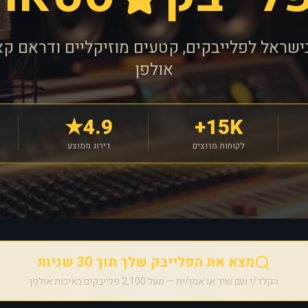
ישראל לפלייבקים, קטעים מוזיקליים ודראם קא
אולפן
4.9★
15K+
לקוחות מרוצים
דירוג ממוצע
מצא את הפלייבק שלך תוך 30 שניות
הקלד/י שם שיר או אמן/ית — מעל 2,100 פלייבקים באיכות אולפן