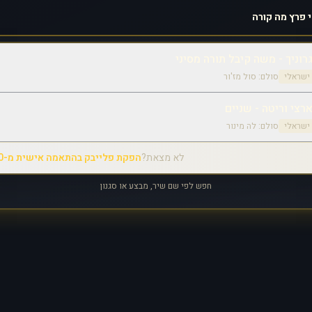
וניך - משה קיבל תורה מסיני
 ישראלי
סולם:
סול מז'ור
צי וריטה - שניים
 ישראלי
סולם:
לה מינור
לא מצאת?
הפקת פלייבק בהתאמה אישית מ-₪350
חפש לפי שם שיר, מבצע או סגנון