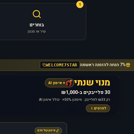
1
בוחרים
שיר או סגנון
7% הנחה להזמנה ראשונה
WELCOME7STAR
מנוי שנתי
+ אימון AI
30 פלייבקים ב-₪1,000
רק ₪33 לפלייבק · חיסכון 50%+ · כולל אימון AI
לפרטים
אימון קול חכם