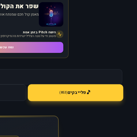
שפר את הקול 
מאמן קול חכם שמנתח אותך
ניתוח Pitch בזמן אמת
משוב חי על גובה הצליל ישירות מהמיקרופון
נסה עכשי
🎵
פלייבקים
)
853
(