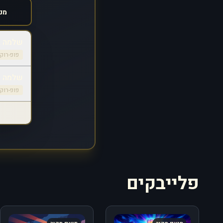
שלמה גר
פופ-רוק
שלמה אר
פופ-רוק
פלייבקים