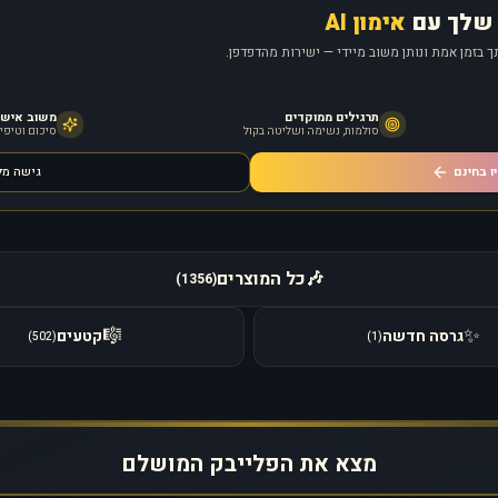
שלך עם
אימון AI
 בזמן אמת ונותן משוב מיידי — ישירות מהדפדפן.
תרגילים ממוקדים
משוב אישי מ
סולמות, נשימה ושליטה בקול
סיכום וטיפים
ו בחינם
גישה מ
🎶
כל המוצרים
)
1356
(
🎼
✨
גרסה חדשה
קטעים
)
502
(
)
1
(
מצא את הפלייבק המושלם