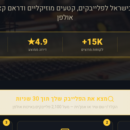
ישראל לפלייבקים, קטעים מוזיקליים ודראם קא
אולפן
4.9★
15K+
לקוחות מרוצים
דירוג ממוצע
מצא את הפלייבק שלך תוך 30 שניות
הקלד/י שם שיר או אמן/ית — מעל 2,100 פלייבקים באיכות אולפן
3
2