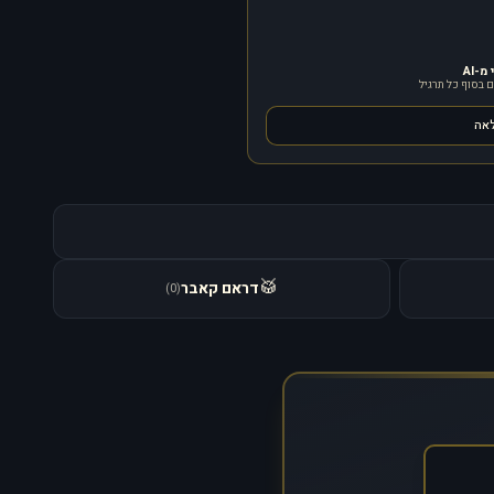
-AI
 בסוף כל תרגיל
לאה
🥁
דראם קאבר
)
0
(