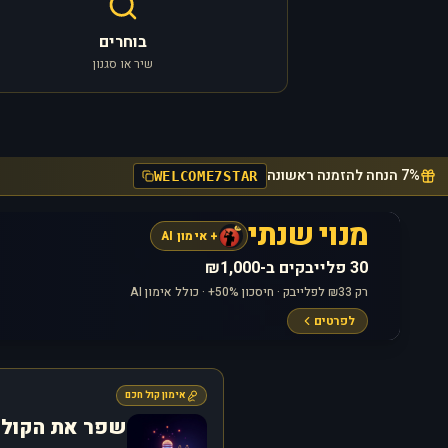
בוחרים
שיר או סגנון
7% הנחה להזמנה ראשונה
WELCOME7STAR
מנוי שנתי
+ אימון AI
30 פלייבקים ב-₪1,000
רק ₪33 לפלייבק · חיסכון 50%+ · כולל אימון AI
לפרטים
אימון קול חכם
שפר את הקול 