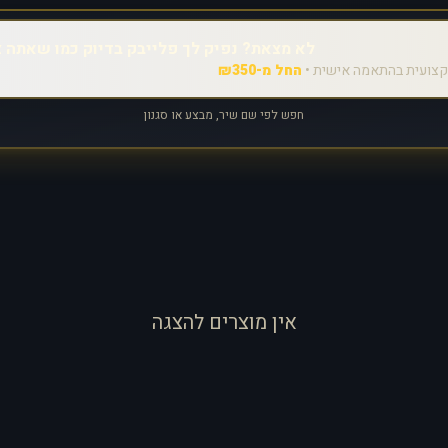
לא מצאת? נפיק לך פלייבק בדיוק כמו שאתה צ
צועית בהתאמה אישית •
החל מ-₪350
חפש לפי שם שיר, מבצע או סגנון
אין מוצרים להצגה