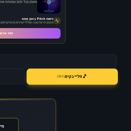
מאמן קול חכם שמנתח אותך
ניתוח Pitch בזמן אמת
משוב חי על גובה הצליל ישירות מהמיקרופון
נסה עכשי
🎵
פלייבקים
)
853
(