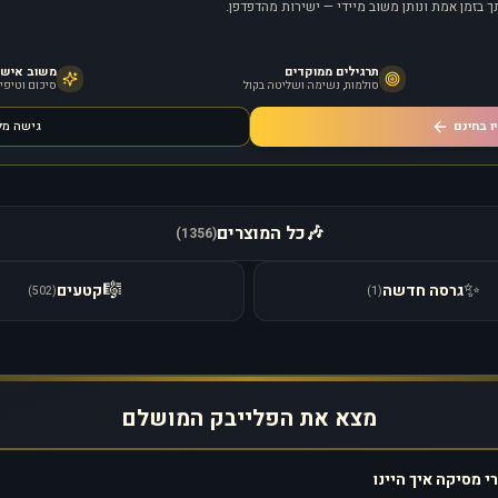
 בזמן אמת ונותן משוב מיידי — ישירות מהדפדפן.
תרגילים ממוקדים
משוב אישי מ
סולמות, נשימה ושליטה בקול
סיכום וטיפים
ו בחינם
גישה מ
🎶
כל המוצרים
)
1356
(
🎼
✨
גרסה חדשה
קטעים
)
502
(
)
1
(
מצא את הפלייבק המושלם