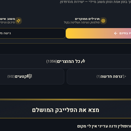
 בזמן אמת ונותן משוב מיידי — ישירות מהדפדפן.
תרגילים ממוקדים
משוב אישי מ
סולמות, נשימה ושליטה בקול
סיכום וטיפים
ו בחינם
גישה מ
🎶
כל המוצרים
)
1356
(
🎼
✨
גרסה חדשה
קטעים
)
502
(
)
1
(
מצא את הפלייבק המושלם