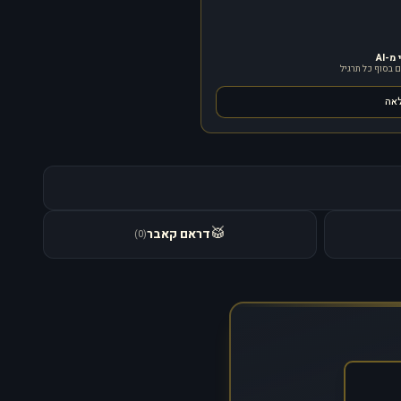
-AI
 בסוף כל תרגיל
לאה
🥁
דראם קאבר
)
0
(