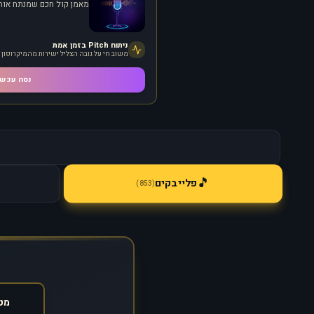
מאמן קול חכם שמנתח אותך
ניתוח Pitch בזמן אמת
משוב חי על גובה הצליל ישירות מהמיקרופון
נסה עכשי
🎵
פלייבקים
)
853
(