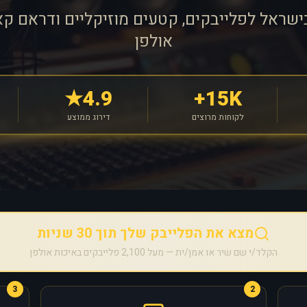
ישראל לפלייבקים, קטעים מוזיקליים ודראם קא
אולפן
4.9★
15K+
לקוחות מרוצים
דירוג ממוצע
מצא את הפלייבק שלך תוך 30 שניות
הקלד/י שם שיר או אמן/ית — מעל 2,100 פלייבקים באיכות אולפן
3
2