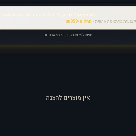
לא מצאת? נפיק לך פלייבק בדיוק כמו שאתה צ
צועית בהתאמה אישית •
החל מ-₪350
חפש לפי שם שיר, מבצע או סגנון
אין מוצרים להצגה