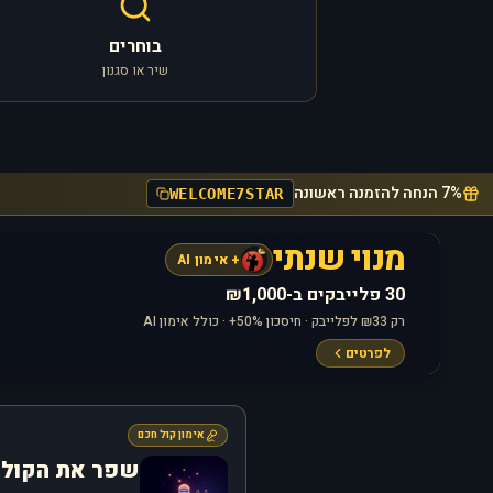
בוחרים
שיר או סגנון
7% הנחה להזמנה ראשונה
WELCOME7STAR
מנוי שנתי
+ אימון AI
30 פלייבקים ב-₪1,000
רק ₪33 לפלייבק · חיסכון 50%+ · כולל אימון AI
לפרטים
אימון קול חכם
שפר את הקול 