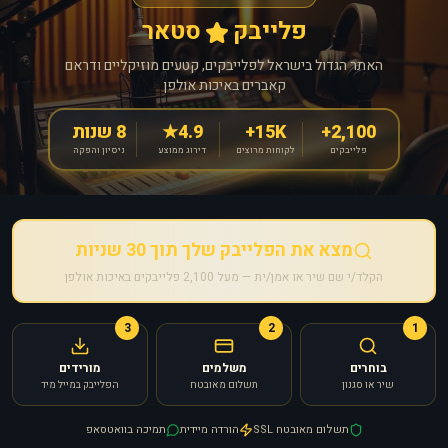
פלייבק
סטאר
האתר הגדול בישראל לפלייבקים, קטעים מוזיקליים ודראם
קאברים באיכות אולפן
2,100+
15K+
4.9★
8 שנות
פלייבקים
לקוחות מרוצים
דירוג ממוצע
ניסיון והפקה
מצא את הפלייבק שלך תוך 30 שניות
הקלד/י שם שיר או אמן/ית — מעל 2,100 פלייבקים באיכות אולפן
3
2
1
בוחרים
משלמים
מורידים
שיר או סגנון
תשלום מאובטח
הפלייבק במייל מיד
תשלום מאובטח SSL
הורדה מיידית
תמיכה בוואטסאפ