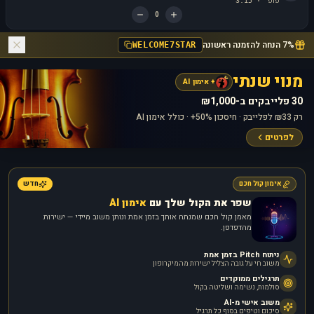
פופ
3:15
·
0
7% הנחה להזמנה ראשונה
WELCOME7STAR
מנוי שנתי
+ אימון AI
30 פלייבקים ב-₪1,000
רק ₪33 לפלייבק · חיסכון 50%+ · כולל אימון AI
לפרטים
אימון קול חכם
חדש
שפר את הקול שלך עם
אימון AI
מאמן קול חכם שמנתח אותך בזמן אמת ונותן משוב מיידי — ישירות
מהדפדפן.
ניתוח Pitch בזמן אמת
משוב חי על גובה הצליל ישירות מהמיקרופון
תרגילים ממוקדים
סולמות, נשימה ושליטה בקול
משוב אישי מ-AI
סיכום וטיפים בסוף כל תרגיל