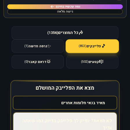
נסה עכשיו בחינם
גישה מלאה
🎶
כל המוצרים
)
1356
(
🎵
✨
פלייבקים
גרסה חדשה
)
853
(
)
1
(
🥁
🎼
קטעים
דראם קאבר
)
0
(
)
502
(
מצא את הפלייבק המושלם
לא מצאת? נפיק לך פלייבק בדיוק כמו שאתה
צריך