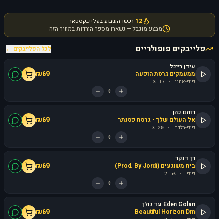
12
רכשו השבוע בפלייבקסטאר
מבצע מוגבל — נשארו מספר הורדות במחיר הזה
פלייבקים פופולריים
לכל הפלייבקים ←
עידן רייכל
₪
69
ממעמקים גרסת הופעה
פופ-אתני
3:17
·
0
רותם כהן
₪
69
אל העולם שלך - גרסת פסנתר
פופ-בלדה
3:20
·
0
רן דנקר
₪
69
בית משוגעים (Prod. By Jordi)
פופ
2:56
·
0
Eden Golan עד גולן
₪
69
Beautiful Horizon Dm