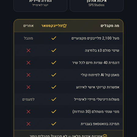
איכות אולפן
הורדה מיידית
SPS Studios
ישר לאימייל
מה מקבלים
פלייבקסטאר
אחרים
מעל 2,100 פלייבקים מקצועיים
מוגבל
שינוי סולם ±3 בלחיצה
דוגמית 40 שניות חינם לכל שיר
מאמן קול AI לפיתוח קולי
אפשרות קריוקי אישי לאירוע
משלוח דיגיטלי מיידי לאימייל
לפעמים
מנוי שנתי משתלם (30 הורדות)
תמיכה בוואטסאפ בעברית
אחריות איכות מלאה — לא מרוצה? מקבלים החזר