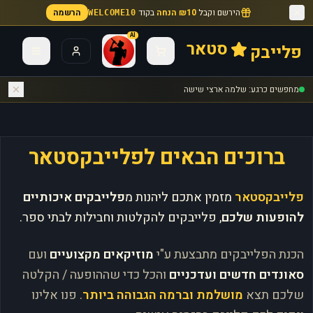
הירשם וקבל
₪10 הנחה
בקוד
הרשמה
WELCOME10
AI
סטאר
פלייבק
מחפשים כרגע: שלמה ארצי שישה
ברוכים הבאים לפלייבקסטאר
פלייבקסטאר
מזמין אתכם ליהנות מ
פלייבקים איכותיים
להופעות שלכם
, פלייבקים להקלטות וחבילות לבתי ספר.
הכנת הפלייבקים מתבצעת ע"י
מוזיקאים מקצועיים
ועם
סאונדים חדשים ועדכניים
והכל כדי שההופעה / הקלטה
שלכם תצא
מושלמת וברמה הגבוהה ביותר
. פנו אלינו