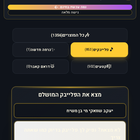
נסה עכשיו בחינם
גישה מלאה
🎶
כל המוצרים
)
1356
(
🎵
✨
פלייבקים
גרסה חדשה
)
853
(
)
1
(
🥁
🎼
קטעים
דראם קאבר
)
0
(
)
502
(
מצא את הפלייבק המושלם
לא מצאת? נפיק לך פלייבק בדיוק כמו שאתה
צריך