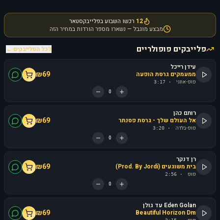
12
רכשו השבוע בפלייבקסטאר
מבצע מוגבל — נשארו מספר הורדות במחיר הזה
פלייבקים פופולריים
לכל הפלייבקים ←
עידן רייכל
₪
69
ממעמקים גרסת הופעה
פופ-אתני
3:17
·
0
רותם כהן
₪
69
אל העולם שלך - גרסת פסנתר
פופ-בלדה
3:20
·
0
רן דנקר
₪
69
בית משוגעים (Prod. By Jordi)
פופ
2:56
·
0
Eden Golan עד גולן
₪
69
Beautiful Horizon Dm