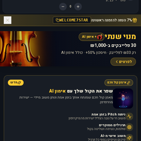
פופ
3:15
·
0
7% הנחה להזמנה ראשונה
WELCOME7STAR
מנוי שנתי
+ אימון AI
30 פלייבקים ב-₪1,000
רק ₪33 לפלייבק · חיסכון 50%+ · כולל אימון AI
לפרטים
אימון קול חכם
חדש
שפר את הקול שלך עם
אימון AI
מאמן קול חכם שמנתח אותך בזמן אמת ונותן משוב מיידי — ישירות
מהדפדפן.
ניתוח Pitch בזמן אמת
משוב חי על גובה הצליל ישירות מהמיקרופון
תרגילים ממוקדים
סולמות, נשימה ושליטה בקול
משוב אישי מ-AI
סיכום וטיפים בסוף כל תרגיל