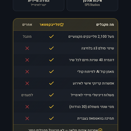
איכות אולפן
הורדה מיידית
SPS Studios
ישר לאימייל
מה מקבלים
פלייבקסטאר
אחרים
מעל 2,100 פלייבקים מקצועיים
מוגבל
שינוי סולם ±3 בלחיצה
דוגמית 40 שניות חינם לכל שיר
מאמן קול AI לפיתוח קולי
אפשרות קריוקי אישי לאירוע
משלוח דיגיטלי מיידי לאימייל
לפעמים
מנוי שנתי משתלם (30 הורדות)
תמיכה בוואטסאפ בעברית
אחריות איכות מלאה — לא מרוצה? מקבלים החזר