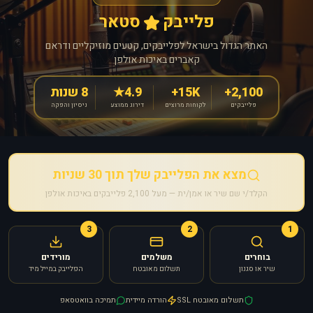
פלייבק
סטאר
האתר הגדול בישראל לפלייבקים, קטעים מוזיקליים ודראם
קאברים באיכות אולפן
2,100+
15K+
4.9★
8 שנות
פלייבקים
לקוחות מרוצים
דירוג ממוצע
ניסיון והפקה
מצא את הפלייבק שלך תוך 30 שניות
הקלד/י שם שיר או אמן/ית — מעל 2,100 פלייבקים באיכות אולפן
3
2
1
בוחרים
משלמים
מורידים
שיר או סגנון
תשלום מאובטח
הפלייבק במייל מיד
תשלום מאובטח SSL
הורדה מיידית
תמיכה בוואטסאפ