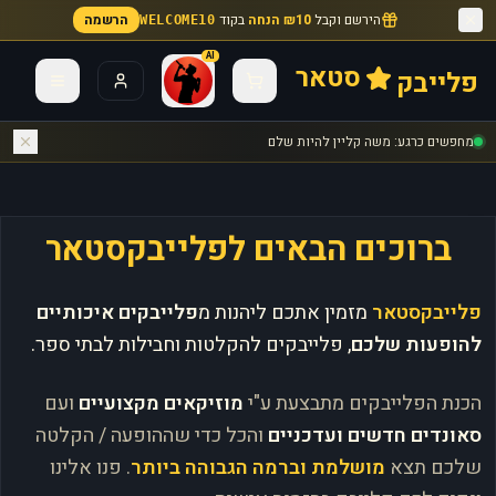
הירשם וקבל
₪10 הנחה
בקוד
הרשמה
WELCOME10
AI
סטאר
פלייבק
מחפשים כרגע: משה קליין להיות שלם
ברוכים הבאים לפלייבקסטאר
פלייבקסטאר
מזמין אתכם ליהנות מ
פלייבקים איכותיים
להופעות שלכם
, פלייבקים להקלטות וחבילות לבתי ספר.
הכנת הפלייבקים מתבצעת ע"י
מוזיקאים מקצועיים
ועם
סאונדים חדשים ועדכניים
והכל כדי שההופעה / הקלטה
שלכם תצא
מושלמת וברמה הגבוהה ביותר
. פנו אלינו