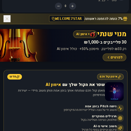
פופ
3:15
·
0
7% הנחה להזמנה ראשונה
WELCOME7STAR
מנוי שנתי
+ אימון AI
30 פלייבקים ב-₪1,000
רק ₪33 לפלייבק · חיסכון 50%+ · כולל אימון AI
לפרטים
אימון קול חכם
חדש
שפר את הקול שלך עם
אימון AI
מאמן קול חכם שמנתח אותך בזמן אמת ונותן משוב מיידי — ישירות
מהדפדפן.
ניתוח Pitch בזמן אמת
משוב חי על גובה הצליל ישירות מהמיקרופון
תרגילים ממוקדים
סולמות, נשימה ושליטה בקול
משוב אישי מ-AI
סיכום וטיפים בסוף כל תרגיל