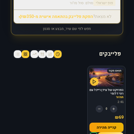
פופ ישראלי
סולם:
סול מז'ור
לא מצאת?
הפקת פלייבק בהתאמה אישית מ-₪350
חפש לפי שם שיר, מבצע או סגנון
פלייבקים
תואם מקור
הפרויקט של עידן רייכל עם
רוני דלומי
תחזור
2:01
0
₪69
קנייה מהירה