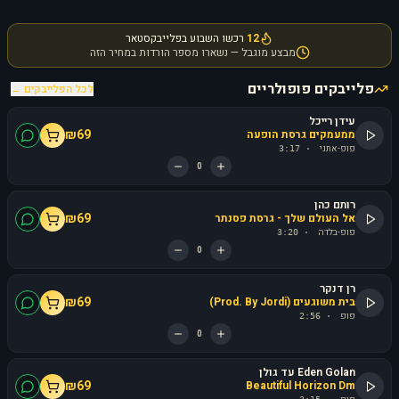
12
רכשו השבוע בפלייבקסטאר
מבצע מוגבל — נשארו מספר הורדות במחיר הזה
פלייבקים פופולריים
לכל הפלייבקים ←
עידן רייכל
₪
69
ממעמקים גרסת הופעה
פופ-אתני
3:17
·
0
רותם כהן
₪
69
אל העולם שלך - גרסת פסנתר
פופ-בלדה
3:20
·
0
רן דנקר
₪
69
בית משוגעים (Prod. By Jordi)
פופ
2:56
·
0
Eden Golan עד גולן
₪
69
Beautiful Horizon Dm