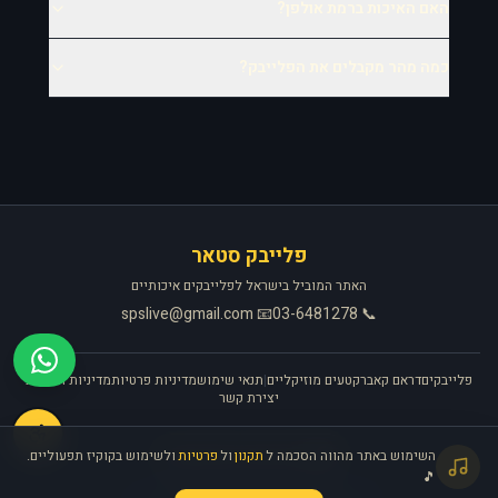
האם האיכות ברמת אולפן?
כמה מהר מקבלים את הפלייבק?
פלייבק סטאר
האתר המוביל בישראל לפלייבקים איכותיים
📧 spslive@gmail.com
📞 03-6481278
פלייבקים
דראם קאבר
קטעים מוזיקליים
|
תנאי שימוש
מדיניות פרטיות
מדיניות החזרות
יצירת קשר
🎧
השימוש באתר מהווה הסכמה ל
תקנון
ול
פרטיות
ולשימוש בקוקיז תפעוליים.
האתר פועל ברישיון אקו״ם
🎵