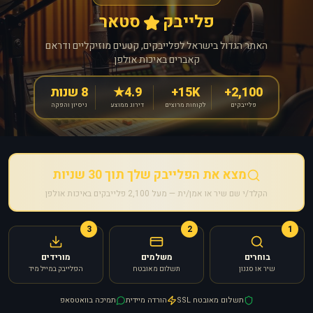
פלייבק
סטאר
האתר הגדול בישראל לפלייבקים, קטעים מוזיקליים ודראם
קאברים באיכות אולפן
2,100+
15K+
4.9★
8 שנות
פלייבקים
לקוחות מרוצים
דירוג ממוצע
ניסיון והפקה
מצא את הפלייבק שלך תוך 30 שניות
הקלד/י שם שיר או אמן/ית — מעל 2,100 פלייבקים באיכות אולפן
3
2
1
בוחרים
משלמים
מורידים
שיר או סגנון
תשלום מאובטח
הפלייבק במייל מיד
תשלום מאובטח SSL
הורדה מיידית
תמיכה בוואטסאפ