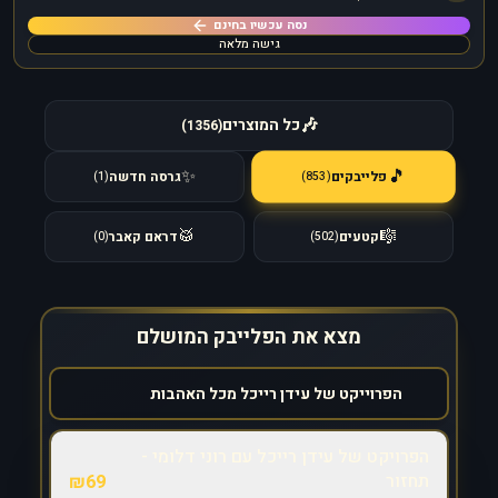
נסה עכשיו בחינם
גישה מלאה
🎶
כל המוצרים
)
1356
(
🎵
✨
פלייבקים
גרסה חדשה
)
853
(
)
1
(
🥁
🎼
קטעים
דראם קאבר
)
0
(
)
502
(
מצא את הפלייבק המושלם
הפרויקט של עידן רייכל עם רוני דלומי -
תחזור
₪
69