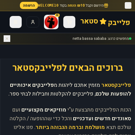
הירשם וקבל
₪10 הנחה
בקוד
הרשמה
WELCOME10
AI
סטאר
פלייבק
מחפשים כרגע: netta bassa sababa
ברוכים הבאים לפלייבקסטאר
פלייבקסטאר
מזמין אתכם ליהנות מ
פלייבקים איכותיים
להופעות שלכם
, פלייבקים להקלטות וחבילות לבתי ספר.
הכנת הפלייבקים מתבצעת ע"י
מוזיקאים מקצועיים
ועם
סאונדים חדשים ועדכניים
והכל כדי שההופעה / הקלטה
שלכם תצא
מושלמת וברמה הגבוהה ביותר
. פנו אלינו