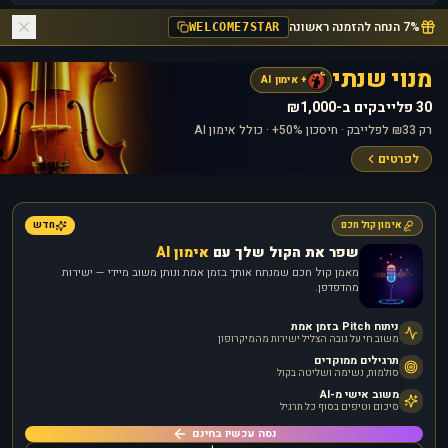
7% הנחה להזמנה ראשונה
WELCOME7STAR
מנוי שנתי
+ אימון AI
30 פלייבקים ב-₪1,000
רק ₪33 לפלייבק · חיסכון 50%+ · כולל אימון AI
לפרטים
אימון קול חכם
חדש
שפר את הקול שלך עם
אימון AI
מאמן קול חכם שמנתח אותך בזמן אמת ונותן משוב מיידי — ישירות
מהדפדפן.
ניתוח Pitch בזמן אמת
משוב חי על גובה הצליל ישירות מהמיקרופון
תרגילים ממוקדים
סולמות, נשימה ושליטה בקול
משוב אישי מ-AI
סיכום וטיפים בסוף כל תרגיל
נסה עכשיו בחינם