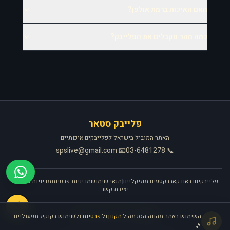
האם האיכות ברמת אולפן?
כמה מהר מקבלים את הפלייבק?
פלייבק סטאר
האתר המוביל בישראל לפלייבקים איכותיים
📧 spslive@gmail.com
📞 03-6481278
פלייבקים
דראם קאבר
קטעים מוזיקליים
|
תנאי שימוש
מדיניות פרטיות
מדיניות החזרות
יצירת קשר
🎧
השימוש באתר מהווה הסכמה ל
תקנון
ול
פרטיות
ולשימוש בקוקיז תפעוליים.
האתר פועל ברישיון אקו״ם
🎵