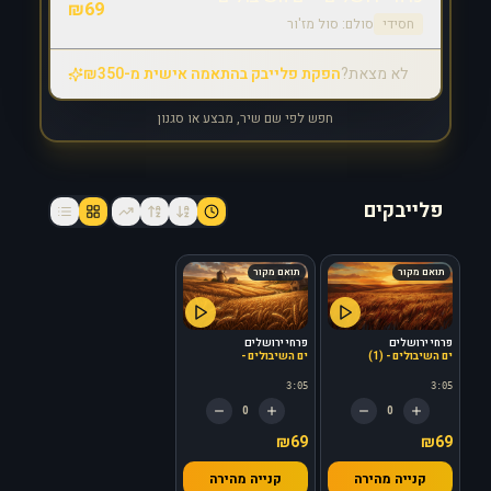
₪
69
חסידי
סולם:
סול מז'ור
לא מצאת?
הפקת פלייבק בהתאמה אישית מ-₪350
חפש לפי שם שיר, מבצע או סגנון
פלייבקים
תואם מקור
תואם מקור
פרחי ירושלים
פרחי ירושלים
ים השיבולים - (1)
ים השיבולים -
3:05
3:05
0
0
₪69
₪69
קנייה מהירה
קנייה מהירה