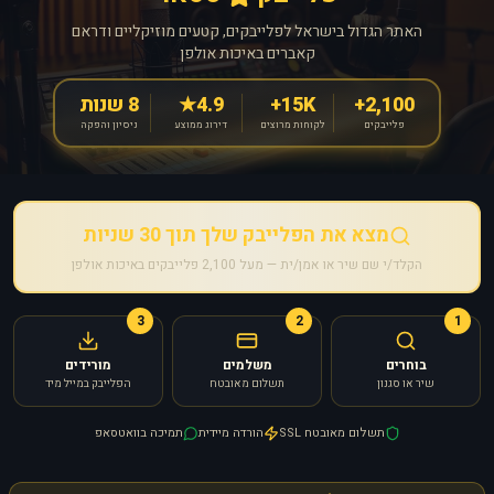
האתר הגדול בישראל לפלייבקים, קטעים מוזיקליים ודראם
קאברים באיכות אולפן
2,100+
15K+
4.9★
8 שנות
פלייבקים
לקוחות מרוצים
דירוג ממוצע
ניסיון והפקה
מצא את הפלייבק שלך תוך 30 שניות
הקלד/י שם שיר או אמן/ית — מעל 2,100 פלייבקים באיכות אולפן
3
2
1
בוחרים
משלמים
מורידים
שיר או סגנון
תשלום מאובטח
הפלייבק במייל מיד
תשלום מאובטח SSL
הורדה מיידית
תמיכה בוואטסאפ