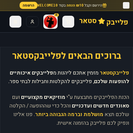
הירשם וקבל
₪10 הנחה
בקוד
הרשמה
WELCOME10
AI
סטאר
פלייבק
ברוכים הבאים לפלייבקסטאר
פלייבקסטאר
מזמין אתכם ליהנות מ
פלייבקים איכותיים
להופעות שלכם
, פלייבקים להקלטות וחבילות לבתי ספר.
הכנת הפלייבקים מתבצעת ע"י
מוזיקאים מקצועיים
ועם
סאונדים חדשים ועדכניים
והכל כדי שההופעה / הקלטה
שלכם תצא
מושלמת וברמה הגבוהה ביותר
. פנו אלינו
ונפיק לכם פלייבק בהזמנה אישית.