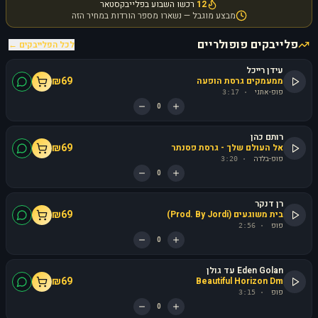
12
רכשו השבוע בפלייבקסטאר
מבצע מוגבל — נשארו מספר הורדות במחיר הזה
פלייבקים פופולריים
לכל הפלייבקים ←
עידן רייכל
₪
69
ממעמקים גרסת הופעה
פופ-אתני
3:17
·
0
רותם כהן
₪
69
אל העולם שלך - גרסת פסנתר
פופ-בלדה
3:20
·
0
רן דנקר
₪
69
בית משוגעים (Prod. By Jordi)
פופ
2:56
·
0
Eden Golan עד גולן
₪
69
Beautiful Horizon Dm
פופ
3:15
·
0