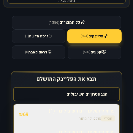
גישה מלאה
🎶
כל המוצרים
)
1356
(
🎵
✨
פלייבקים
גרסה חדשה
)
853
(
)
1
(
🥁
🎼
קטעים
דראם קאבר
)
0
(
)
502
(
מצא את הפלייבק המושלם
פרחי ירושלים - ים השיבולים - (1)
₪
69
חסידי
סולם:
לה מינור
פרחי ירושלים - ים השיבולים -