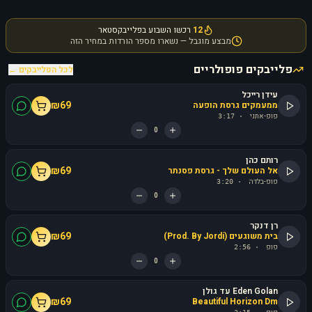
12
רכשו השבוע בפלייבקסטאר
מבצע מוגבל — נשארו מספר הורדות במחיר הזה
פלייבקים פופולריים
לכל הפלייבקים ←
עידן רייכל
₪
69
ממעמקים גרסת הופעה
פופ-אתני
3:17
·
0
רותם כהן
₪
69
אל העולם שלך - גרסת פסנתר
פופ-בלדה
3:20
·
0
רן דנקר
₪
69
בית משוגעים (Prod. By Jordi)
פופ
2:56
·
0
Eden Golan עד גולן
₪
69
Beautiful Horizon Dm