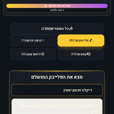
נסה עכשיו בחינם
גישה מלאה
🎶
כל המוצרים
)
1356
(
🎵
✨
פלייבקים
גרסה חדשה
)
853
(
)
1
(
🥁
🎼
קטעים
דראם קאבר
)
0
(
)
502
(
מצא את הפלייבק המושלם
לא מצאת? נפיק לך פלייבק בדיוק כמו שאתה
צריך