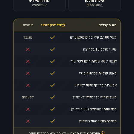
איכות אולפן
הורדה מיידית
SPS Studios
ישר לאימייל
מה מקבלים
פלייבקסטאר
אחרים
מעל 2,100 פלייבקים מקצועיים
מוגבל
שינוי סולם ±3 בלחיצה
דוגמית 40 שניות חינם לכל שיר
מאמן קול AI לפיתוח קולי
אפשרות קריוקי אישי לאירוע
משלוח דיגיטלי מיידי לאימייל
לפעמים
מנוי שנתי משתלם (30 הורדות)
תמיכה בוואטסאפ בעברית
אחריות איכות מלאה — לא מרוצה? מקבלים החזר