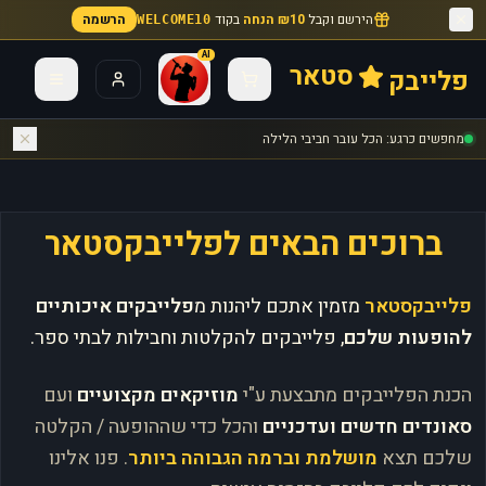
הירשם וקבל
₪10 הנחה
בקוד
הרשמה
WELCOME10
AI
סטאר
פלייבק
מחפשים כרגע: הכל עובר חביבי הלילה
ברוכים הבאים לפלייבקסטאר
פלייבקסטאר
מזמין אתכם ליהנות מ
פלייבקים איכותיים
להופעות שלכם
, פלייבקים להקלטות וחבילות לבתי ספר.
הכנת הפלייבקים מתבצעת ע"י
מוזיקאים מקצועיים
ועם
סאונדים חדשים ועדכניים
והכל כדי שההופעה / הקלטה
שלכם תצא
מושלמת וברמה הגבוהה ביותר
. פנו אלינו