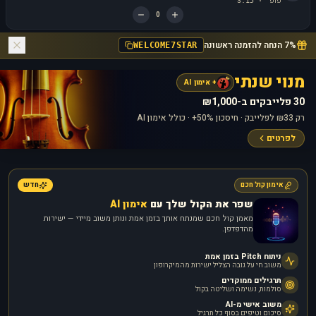
פופ
3:15
·
0
7% הנחה להזמנה ראשונה
WELCOME7STAR
מנוי שנתי
+ אימון AI
30 פלייבקים ב-₪1,000
רק ₪33 לפלייבק · חיסכון 50%+ · כולל אימון AI
לפרטים
אימון קול חכם
חדש
שפר את הקול שלך עם
אימון AI
מאמן קול חכם שמנתח אותך בזמן אמת ונותן משוב מיידי — ישירות
מהדפדפן.
ניתוח Pitch בזמן אמת
משוב חי על גובה הצליל ישירות מהמיקרופון
תרגילים ממוקדים
סולמות, נשימה ושליטה בקול
משוב אישי מ-AI
סיכום וטיפים בסוף כל תרגיל