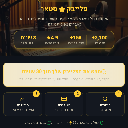
פלייבק
סטאר
האתר הגדול בישראל לפלייבקים, קטעים מוזיקליים ודראם
קאברים באיכות אולפן
2,100+
15K+
4.9★
8 שנות
פלייבקים
לקוחות מרוצים
דירוג ממוצע
ניסיון והפקה
מצא את הפלייבק שלך תוך 30 שניות
הקלד/י שם שיר או אמן/ית — מעל 2,100 פלייבקים באיכות אולפן
3
2
1
בוחרים
משלמים
מורידים
שיר או סגנון
תשלום מאובטח
הפלייבק במייל מיד
תשלום מאובטח SSL
הורדה מיידית
תמיכה בוואטסאפ