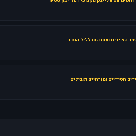
תופים עם פלייבק מקצועי | פלייבק סטאר
יר השירים ומחרוזות לליל הסדר
רים חסידיים ומזרחיים מובילים