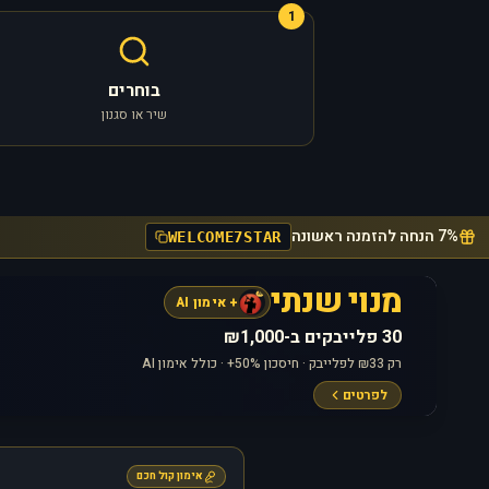
1
בוחרים
שיר או סגנון
7% הנחה להזמנה ראשונה
WELCOME7STAR
מנוי שנתי
+ אימון AI
30 פלייבקים ב-₪1,000
רק ₪33 לפלייבק · חיסכון 50%+ · כולל אימון AI
לפרטים
אימון קול חכם