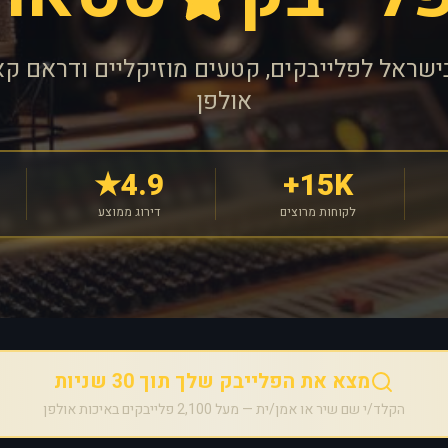
ישראל לפלייבקים, קטעים מוזיקליים ודראם קא
אולפן
4.9★
15K+
לקוחות מרוצים
דירוג ממוצע
מצא את הפלייבק שלך תוך 30 שניות
הקלד/י שם שיר או אמן/ית — מעל 2,100 פלייבקים באיכות אולפן