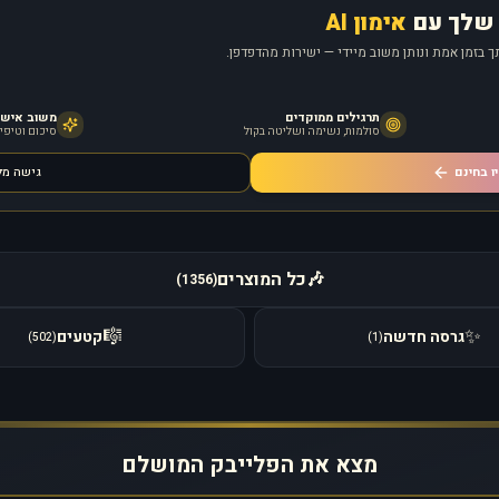
שלך עם
אימון AI
 בזמן אמת ונותן משוב מיידי — ישירות מהדפדפן.
תרגילים ממוקדים
משוב אישי מ
סולמות, נשימה ושליטה בקול
סיכום וטיפים
ו בחינם
גישה מ
🎶
כל המוצרים
)
1356
(
🎼
✨
גרסה חדשה
קטעים
)
502
(
)
1
(
מצא את הפלייבק המושלם