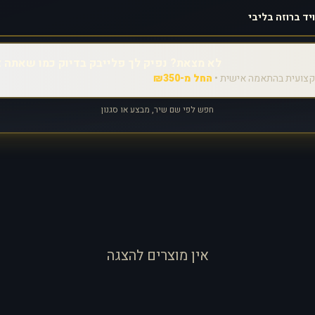
לא מצאת? נפיק לך פלייבק בדיוק כמו שאתה צ
צועית בהתאמה אישית •
החל מ-₪350
חפש לפי שם שיר, מבצע או סגנון
אין מוצרים להצגה