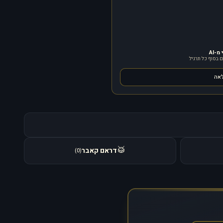
-AI
 בסוף כל תרגיל
לאה
🥁
דראם קאבר
)
0
(