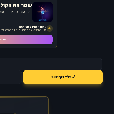
שפר את הקול 
מאמן קול חכם שמנתח אותך
ניתוח Pitch בזמן אמת
משוב חי על גובה הצליל ישירות מהמיקרופון
נסה עכשי
🎵
פלייבקים
)
853
(