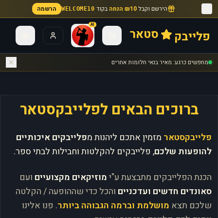
הירשם וקבל
₪10 הנחה
בקוד
הרשמה
WELCOME10
AI
סטאר
פלייבק
מחפשים כרגע: מאיר בנאי חלומות אחרים
ברוכים הבאים לפלייבקסטאר
פלייבקסטאר
מזמין אתכם ליהנות מ
פלייבקים איכותיים
להופעות שלכם
, פלייבקים להקלטות וחבילות לבתי ספר.
הכנת הפלייבקים מתבצעת ע"י
מוזיקאים מקצועיים
ועם
סאונדים חדשים ועדכניים
והכל כדי שההופעה / הקלטה
שלכם תצא
מושלמת וברמה הגבוהה ביותר
. פנו אלינו