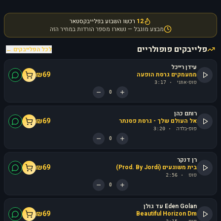
12
רכשו השבוע בפלייבקסטאר
מבצע מוגבל — נשארו מספר הורדות במחיר הזה
פלייבקים פופולריים
לכל הפלייבקים ←
עידן רייכל
₪
69
ממעמקים גרסת הופעה
פופ-אתני
3:17
·
0
רותם כהן
₪
69
אל העולם שלך - גרסת פסנתר
פופ-בלדה
3:20
·
0
רן דנקר
₪
69
בית משוגעים (Prod. By Jordi)
פופ
2:56
·
0
Eden Golan עד גולן
₪
69
Beautiful Horizon Dm