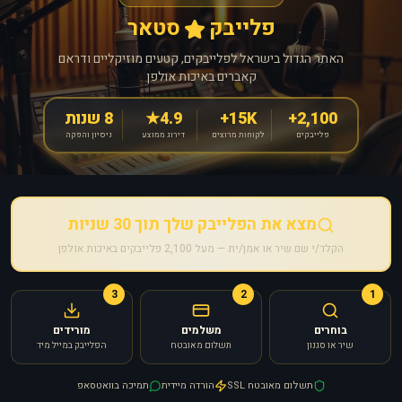
פלייבק
סטאר
האתר הגדול בישראל לפלייבקים, קטעים מוזיקליים ודראם
קאברים באיכות אולפן
2,100+
15K+
4.9★
8 שנות
פלייבקים
לקוחות מרוצים
דירוג ממוצע
ניסיון והפקה
מצא את הפלייבק שלך תוך 30 שניות
הקלד/י שם שיר או אמן/ית — מעל 2,100 פלייבקים באיכות אולפן
3
2
1
בוחרים
משלמים
מורידים
שיר או סגנון
תשלום מאובטח
הפלייבק במייל מיד
תשלום מאובטח SSL
הורדה מיידית
תמיכה בוואטסאפ