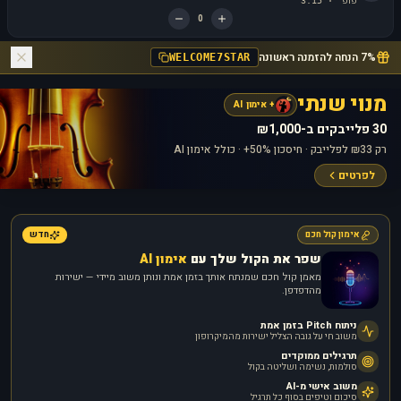
פופ
3:15
·
0
7% הנחה להזמנה ראשונה
WELCOME7STAR
מנוי שנתי
+ אימון AI
30 פלייבקים ב-₪1,000
רק ₪33 לפלייבק · חיסכון 50%+ · כולל אימון AI
לפרטים
אימון קול חכם
חדש
שפר את הקול שלך עם
אימון AI
מאמן קול חכם שמנתח אותך בזמן אמת ונותן משוב מיידי — ישירות
מהדפדפן.
ניתוח Pitch בזמן אמת
משוב חי על גובה הצליל ישירות מהמיקרופון
תרגילים ממוקדים
סולמות, נשימה ושליטה בקול
משוב אישי מ-AI
סיכום וטיפים בסוף כל תרגיל