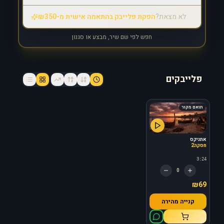
לא מצאת?
הפקת פלייבק בהתאמה אישית מ-₪350
חפש לפי שם שיר, מבצע או סגנון
פלייבקים
תואם מקור
אתניקס
חסקה2
3:24
0
₪69
קנייה מהירה