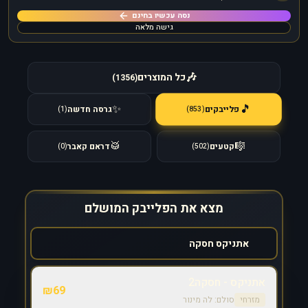
נסה עכשיו בחינם
גישה מלאה
🎶
כל המוצרים
)
1356
(
🎵
✨
פלייבקים
גרסה חדשה
)
853
(
)
1
(
🥁
🎼
קטעים
דראם קאבר
)
0
(
)
502
(
מצא את הפלייבק המושלם
אתניקס - חסקה2
₪
69
מזרחי
סולם:
לה מינור