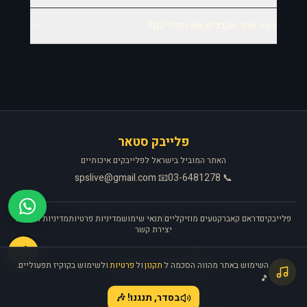
כמה מהר מקבלים את הפלייבק?
פלייבק סטאר
האתר המוביל בישראל לפלייבקים איכותיים
📧 spslive@gmail.com
📞 03-6481278
פלייבקים
דראם קאבר
קטעים מוזיקליים
|
תנאי שימוש
מדיניות פרטיות
מדיניות החזרות
יצירת קשר
🎧
השימוש באתר מהווה הסכמה ל
תקנון
ול
פרטיות
ולשימוש בקוקיז תפעוליים.
האתר פועל ברישיון אקו״ם
🎵
©
2026
פלייבק סטאר. כל הזכויות שמורות.
בסדר, תנגנו! 🎶