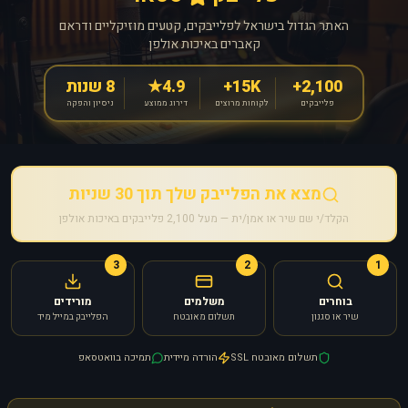
האתר הגדול בישראל לפלייבקים, קטעים מוזיקליים ודראם
קאברים באיכות אולפן
2,100+
15K+
4.9★
8 שנות
פלייבקים
לקוחות מרוצים
דירוג ממוצע
ניסיון והפקה
מצא את הפלייבק שלך תוך 30 שניות
הקלד/י שם שיר או אמן/ית — מעל 2,100 פלייבקים באיכות אולפן
3
2
1
בוחרים
משלמים
מורידים
שיר או סגנון
תשלום מאובטח
הפלייבק במייל מיד
תשלום מאובטח SSL
הורדה מיידית
תמיכה בוואטסאפ