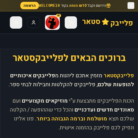
הירשם וקבל
₪10 הנחה
בקוד
הרשמה
WELCOME10
AI
סטאר
פלייבק
ברוכים הבאים לפלייבקסטאר
פלייבקסטאר
מזמין אתכם ליהנות מ
פלייבקים איכותיים
להופעות שלכם
, פלייבקים להקלטות וחבילות לבתי ספר.
הכנת הפלייבקים מתבצעת ע"י
מוזיקאים מקצועיים
ועם
סאונדים חדשים ועדכניים
והכל כדי שההופעה / הקלטה
שלכם תצא
מושלמת וברמה הגבוהה ביותר
. פנו אלינו
ונפיק לכם פלייבק בהזמנה אישית.