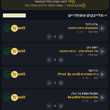
12
רכשו השבוע בפלייבקסטאר
מבצע מוגבל — נשארו מספר הורדות במחיר הזה
פלייבקים פופולריים
לכל הפלייבקים ←
עידן רייכל
₪
69
ממעמקים גרסת הופעה
פופ-אתני
3:17
·
0
רותם כהן
₪
69
אל העולם שלך - גרסת פסנתר
פופ-בלדה
3:20
·
0
רן דנקר
₪
69
בית משוגעים (Prod. By Jordi)
פופ
2:56
·
0
Eden Golan עד גולן
₪
69
Beautiful Horizon Dm
פופ
3:15
·
0