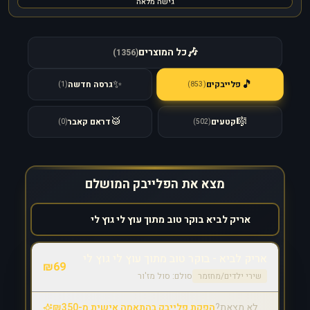
גישה מלאה
🎶
כל המוצרים
)
1356
(
🎵
✨
פלייבקים
גרסה חדשה
)
853
(
)
1
(
🥁
🎼
קטעים
דראם קאבר
)
0
(
)
502
(
מצא את הפלייבק המושלם
אריק לביא - בוקר טוב מתוך עוץ לי גוץ לי
₪
69
שירי ילדים/מחזמר
סולם:
סול מז'ור
לא מצאת?
הפקת פלייבק בהתאמה אישית מ-₪350