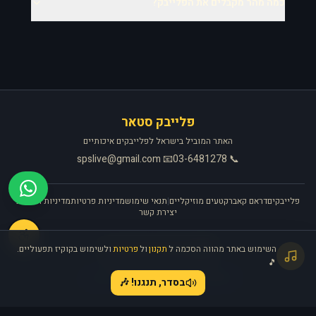
כמה מהר מקבלים את הפלייבק?
פלייבק סטאר
האתר המוביל בישראל לפלייבקים איכותיים
📧 spslive@gmail.com
📞 03-6481278
פלייבקים
דראם קאבר
קטעים מוזיקליים
|
תנאי שימוש
מדיניות פרטיות
מדיניות החזרות
יצירת קשר
🎧
השימוש באתר מהווה הסכמה ל
תקנון
ול
פרטיות
ולשימוש בקוקיז תפעוליים.
האתר פועל ברישיון אקו״ם
🎵
©
2026
פלייבק סטאר. כל הזכויות שמורות.
בסדר, תנגנו! 🎶