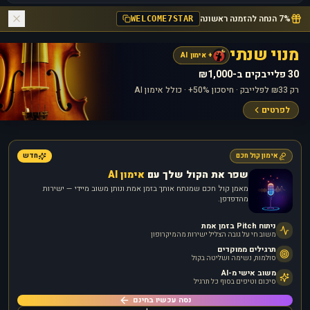
7% הנחה להזמנה ראשונה
WELCOME7STAR
מנוי שנתי
+ אימון AI
30 פלייבקים ב-₪1,000
רק ₪33 לפלייבק · חיסכון 50%+ · כולל אימון AI
לפרטים
אימון קול חכם
חדש
שפר את הקול שלך עם
אימון AI
מאמן קול חכם שמנתח אותך בזמן אמת ונותן משוב מיידי — ישירות
מהדפדפן.
ניתוח Pitch בזמן אמת
משוב חי על גובה הצליל ישירות מהמיקרופון
תרגילים ממוקדים
סולמות, נשימה ושליטה בקול
משוב אישי מ-AI
סיכום וטיפים בסוף כל תרגיל
נסה עכשיו בחינם