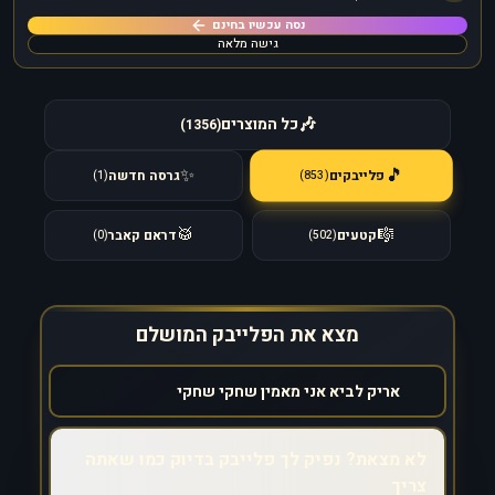
נסה עכשיו בחינם
גישה מלאה
🎶
כל המוצרים
)
1356
(
🎵
✨
פלייבקים
גרסה חדשה
)
853
(
)
1
(
🥁
🎼
קטעים
דראם קאבר
)
0
(
)
502
(
מצא את הפלייבק המושלם
לא מצאת? נפיק לך פלייבק בדיוק כמו שאתה
צריך