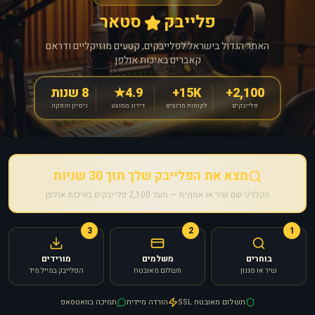
פלייבק
סטאר
האתר הגדול בישראל לפלייבקים, קטעים מוזיקליים ודראם
קאברים באיכות אולפן
2,100+
15K+
4.9★
8 שנות
פלייבקים
לקוחות מרוצים
דירוג ממוצע
ניסיון והפקה
מצא את הפלייבק שלך תוך 30 שניות
הקלד/י שם שיר או אמן/ית — מעל 2,100 פלייבקים באיכות אולפן
3
2
1
בוחרים
משלמים
מורידים
שיר או סגנון
תשלום מאובטח
הפלייבק במייל מיד
תשלום מאובטח SSL
הורדה מיידית
תמיכה בוואטסאפ