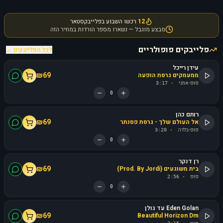
12
רכשו השבוע בפלייבקסטאר
מבצע מוגבל — נשארו מספר הורדות במחיר הזה
פלייבקים פופולריים
לכל הפלייבקים ←
עידן רייכל
₪
69
ממעמקים גרסת הופעה
פופ-אתני
3:17
·
0
רותם כהן
₪
69
אל העולם שלך - גרסת פסנתר
פופ-בלדה
3:20
·
0
רן דנקר
₪
69
בית משוגעים (Prod. By Jordi)
פופ
2:56
·
0
Eden Golan עד גולן
₪
69
Beautiful Horizon Dm