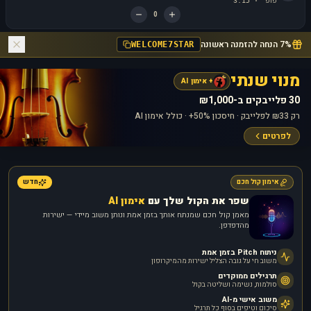
פופ
3:15
·
0
7% הנחה להזמנה ראשונה
WELCOME7STAR
מנוי שנתי
+ אימון AI
30 פלייבקים ב-₪1,000
רק ₪33 לפלייבק · חיסכון 50%+ · כולל אימון AI
לפרטים
אימון קול חכם
חדש
שפר את הקול שלך עם
אימון AI
מאמן קול חכם שמנתח אותך בזמן אמת ונותן משוב מיידי — ישירות
מהדפדפן.
ניתוח Pitch בזמן אמת
משוב חי על גובה הצליל ישירות מהמיקרופון
תרגילים ממוקדים
סולמות, נשימה ושליטה בקול
משוב אישי מ-AI
סיכום וטיפים בסוף כל תרגיל