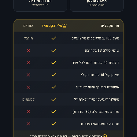
איכות אולפן
הורדה מיידית
SPS Studios
ישר לאימייל
מה מקבלים
פלייבקסטאר
אחרים
מעל 2,100 פלייבקים מקצועיים
מוגבל
שינוי סולם ±3 בלחיצה
דוגמית 40 שניות חינם לכל שיר
מאמן קול AI לפיתוח קולי
אפשרות קריוקי אישי לאירוע
משלוח דיגיטלי מיידי לאימייל
לפעמים
מנוי שנתי משתלם (30 הורדות)
תמיכה בוואטסאפ בעברית
אחריות איכות מלאה — לא מרוצה? מקבלים החזר