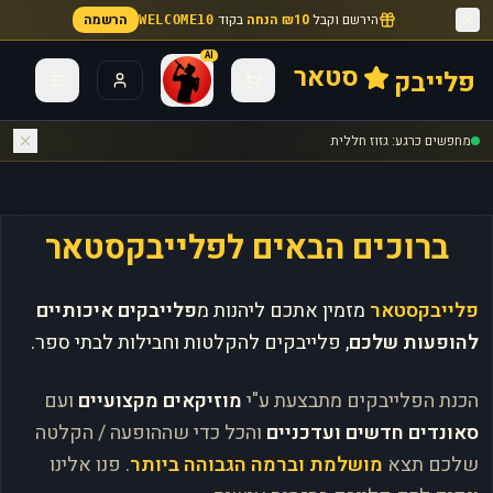
הירשם וקבל
₪10 הנחה
בקוד
הרשמה
WELCOME10
AI
סטאר
פלייבק
מחפשים כרגע: גזוז חללית
ברוכים הבאים לפלייבקסטאר
פלייבקסטאר
מזמין אתכם ליהנות מ
פלייבקים איכותיים
להופעות שלכם
, פלייבקים להקלטות וחבילות לבתי ספר.
הכנת הפלייבקים מתבצעת ע"י
מוזיקאים מקצועיים
ועם
סאונדים חדשים ועדכניים
והכל כדי שההופעה / הקלטה
שלכם תצא
מושלמת וברמה הגבוהה ביותר
. פנו אלינו