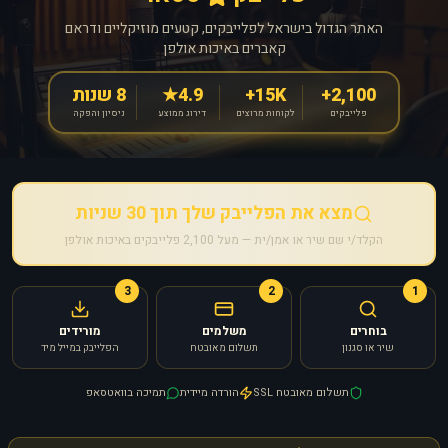
האתר הגדול בישראל לפלייבקים, קטעים מוזיקליים ודראם
קאברים באיכות אולפן
2,100+
15K+
4.9★
8 שנות
פלייבקים
לקוחות מרוצים
דירוג ממוצע
ניסיון והפקה
מצא את הפלייבק שלך תוך 30 שניות
הקלד/י שם שיר או אמן/ית — מעל 2,100 פלייבקים באיכות אולפן
3
2
1
בוחרים
משלמים
מורידים
שיר או סגנון
תשלום מאובטח
הפלייבק במייל מיד
תשלום מאובטח SSL
הורדה מיידית
תמיכה בוואטסאפ