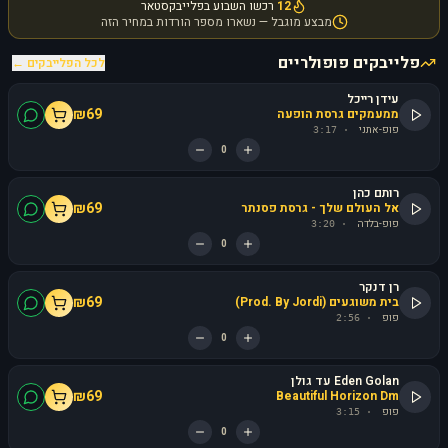
12
רכשו השבוע בפלייבקסטאר
מבצע מוגבל — נשארו מספר הורדות במחיר הזה
פלייבקים פופולריים
לכל הפלייבקים ←
עידן רייכל
₪
69
ממעמקים גרסת הופעה
פופ-אתני
3:17
·
0
רותם כהן
₪
69
אל העולם שלך - גרסת פסנתר
פופ-בלדה
3:20
·
0
רן דנקר
₪
69
בית משוגעים (Prod. By Jordi)
פופ
2:56
·
0
Eden Golan עד גולן
₪
69
Beautiful Horizon Dm
פופ
3:15
·
0