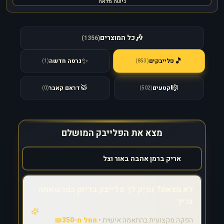
גישה מלאה
🎶
כל המוצרים
)
1356
(
🎵
✨
פלייבקים
גרסה חדשה
)
853
(
)
1
(
🥁
🎼
קטעים
דראם קאבר
)
0
(
)
502
(
מצא את הפלייבק המושלם
לא מצאת? נפיק לך פלייבק בדיוק כמו שאתה
צריך
הפקה מקצועית בהתאמה אישית •
החל מ-₪350