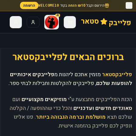
הירשם וקבל
₪10 הנחה
בקוד
הרשמה
WELCOME10
AI
סטאר
פלייבק
ברוכים הבאים לפלייבקסטאר
פלייבקסטאר
מזמין אתכם ליהנות מ
פלייבקים איכותיים
להופעות שלכם
, פלייבקים להקלטות וחבילות לבתי ספר.
הכנת הפלייבקים מתבצעת ע"י
מוזיקאים מקצועיים
ועם
סאונדים חדשים ועדכניים
והכל כדי שההופעה / הקלטה
שלכם תצא
מושלמת וברמה הגבוהה ביותר
. פנו אלינו
ונפיק לכם פלייבק בהזמנה אישית.