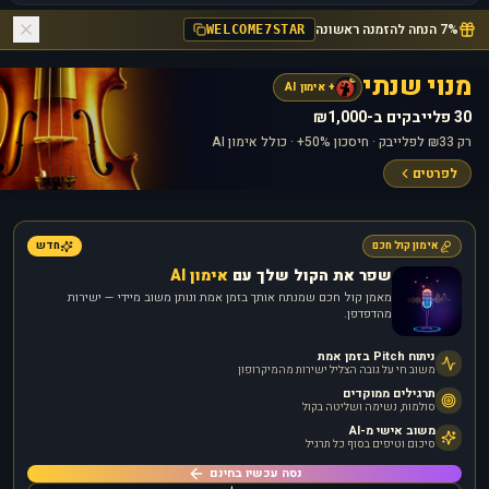
7% הנחה להזמנה ראשונה
WELCOME7STAR
מנוי שנתי
+ אימון AI
30 פלייבקים ב-₪1,000
רק ₪33 לפלייבק · חיסכון 50%+ · כולל אימון AI
לפרטים
אימון קול חכם
חדש
שפר את הקול שלך עם
אימון AI
מאמן קול חכם שמנתח אותך בזמן אמת ונותן משוב מיידי — ישירות
מהדפדפן.
ניתוח Pitch בזמן אמת
משוב חי על גובה הצליל ישירות מהמיקרופון
תרגילים ממוקדים
סולמות, נשימה ושליטה בקול
משוב אישי מ-AI
סיכום וטיפים בסוף כל תרגיל
נסה עכשיו בחינם