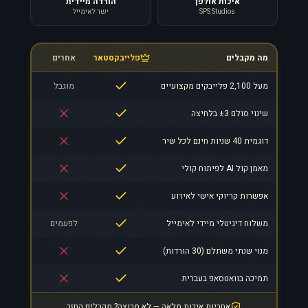
איכות אולפן
הורדה מיידית
SPS Studios
ישר לאימייל
מה מקבלים
פלייבקסטאר
אחרים
מעל 2,100 פלייבקים מקצועיים
מוגבל
שינוי סולם ±3 בלחיצה
דוגמית 40 שניות חינם לכל שיר
מאמן קול AI לפיתוח קולי
אפשרות קריוקי אישי לאירוע
משלוח דיגיטלי מיידי לאימייל
לפעמים
מנוי שנתי משתלם (30 הורדות)
תמיכה בוואטסאפ בעברית
אחריות איכות מלאה — לא מרוצה? מקבלים החזר