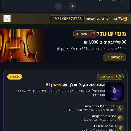
פופ
3:15
·
0
7% הנחה להזמנה ראשונה
WELCOME7STAR
מנוי שנתי
+ אימון AI
30 פלייבקים ב-₪1,000
רק ₪33 לפלייבק · חיסכון 50%+ · כולל אימון AI
לפרטים
אימון קול חכם
חדש
שפר את הקול שלך עם
אימון AI
מאמן קול חכם שמנתח אותך בזמן אמת ונותן משוב מיידי — ישירות
מהדפדפן.
ניתוח Pitch בזמן אמת
משוב חי על גובה הצליל ישירות מהמיקרופון
תרגילים ממוקדים
סולמות, נשימה ושליטה בקול
משוב אישי מ-AI
סיכום וטיפים בסוף כל תרגיל