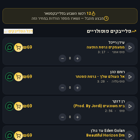
12
רכשו השבוע בפלייבקסטאר
מבצע מוגבל — נשארו מספר הורדות במחיר הזה
פלייבקים פופולריים
לכל הפלייבקים ←
עידן רייכל
₪
69
ממעמקים גרסת הופעה
פופ-אתני
3:17
·
0
רותם כהן
₪
69
אל העולם שלך - גרסת פסנתר
פופ-בלדה
3:20
·
0
רן דנקר
₪
69
בית משוגעים (Prod. By Jordi)
פופ
2:56
·
0
Eden Golan עד גולן
₪
69
Beautiful Horizon Dm