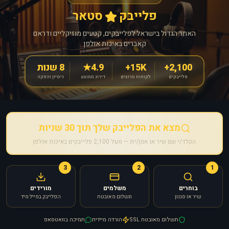
פלייבק
סטאר
האתר הגדול בישראל לפלייבקים, קטעים מוזיקליים ודראם
קאברים באיכות אולפן
2,100+
15K+
4.9★
8 שנות
פלייבקים
לקוחות מרוצים
דירוג ממוצע
ניסיון והפקה
מצא את הפלייבק שלך תוך 30 שניות
הקלד/י שם שיר או אמן/ית — מעל 2,100 פלייבקים באיכות אולפן
3
2
1
בוחרים
משלמים
מורידים
שיר או סגנון
תשלום מאובטח
הפלייבק במייל מיד
תשלום מאובטח SSL
הורדה מיידית
תמיכה בוואטסאפ