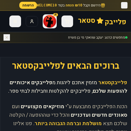
הירשם וקבל
₪10 הנחה
בקוד
הרשמה
WELCOME10
AI
סטאר
פלייבק
מחפשים כרגע: יעקב שוואקי מי בן משיח
ברוכים הבאים לפלייבקסטאר
פלייבקסטאר
מזמין אתכם ליהנות מ
פלייבקים איכותיים
להופעות שלכם
, פלייבקים להקלטות וחבילות לבתי ספר.
הכנת הפלייבקים מתבצעת ע"י
מוזיקאים מקצועיים
ועם
סאונדים חדשים ועדכניים
והכל כדי שההופעה / הקלטה
שלכם תצא
מושלמת וברמה הגבוהה ביותר
. פנו אלינו