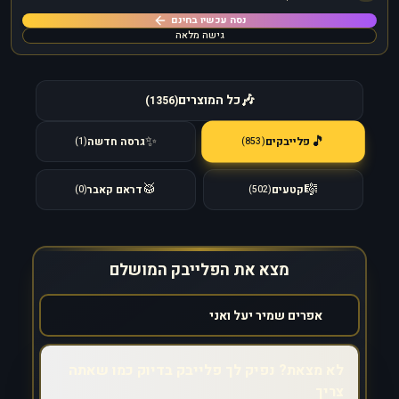
נסה עכשיו בחינם
גישה מלאה
🎶
כל המוצרים
)
1356
(
🎵
✨
פלייבקים
גרסה חדשה
)
853
(
)
1
(
🥁
🎼
קטעים
דראם קאבר
)
0
(
)
502
(
מצא את הפלייבק המושלם
לא מצאת? נפיק לך פלייבק בדיוק כמו שאתה
צריך