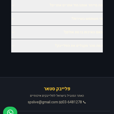
מה מייחד אותנו מול אתרים אחרים?
מי משתמש בשירות?
האם האיכות ברמת אולפן?
כמה מהר מקבלים את הפלייבק?
פלייבק סטאר
האתר המוביל בישראל לפלייבקים איכותיים
📧 spslive@gmail.com
📞 03-6481278