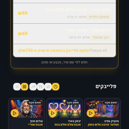
יצחק מאיר - אהבת עולם סולם בנות
₪
69
מוזיקה כללית
סולם:
דו מז'ור
שלום חנוך - אהבת נעוריי
₪
69
רוק ישראלי
סולם:
לה מינור
לא מצאת?
הפקת פלייבק בהתאמה אישית מ-₪350
חפש לפי שם שיר, מבצע או סגנון
פלייבקים
תואם מקור
תואם מקור
תואם מקור
מושיק עפיה
יצחק מאיר
שלום חנוך
ושלומי סרנגה חלום מתוק
אהבת עולם סולם בנות
אהבת נעוריי