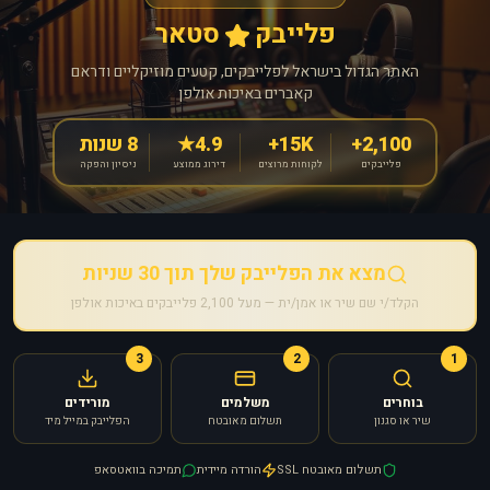
פלייבק
סטאר
האתר הגדול בישראל לפלייבקים, קטעים מוזיקליים ודראם
קאברים באיכות אולפן
2,100+
15K+
4.9★
8 שנות
פלייבקים
לקוחות מרוצים
דירוג ממוצע
ניסיון והפקה
מצא את הפלייבק שלך תוך 30 שניות
הקלד/י שם שיר או אמן/ית — מעל 2,100 פלייבקים באיכות אולפן
3
2
1
בוחרים
משלמים
מורידים
שיר או סגנון
תשלום מאובטח
הפלייבק במייל מיד
תשלום מאובטח SSL
הורדה מיידית
תמיכה בוואטסאפ