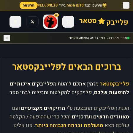
הירשם וקבל
₪10 הנחה
בקוד
הרשמה
WELCOME10
AI
סטאר
פלייבק
מחפשים כרגע: דויד ברוזה האישה שאיתי
ברוכים הבאים לפלייבקסטאר
פלייבקסטאר
מזמין אתכם ליהנות מ
פלייבקים איכותיים
להופעות שלכם
, פלייבקים להקלטות וחבילות לבתי ספר.
הכנת הפלייבקים מתבצעת ע"י
מוזיקאים מקצועיים
ועם
סאונדים חדשים ועדכניים
והכל כדי שההופעה / הקלטה
שלכם תצא
מושלמת וברמה הגבוהה ביותר
. פנו אלינו