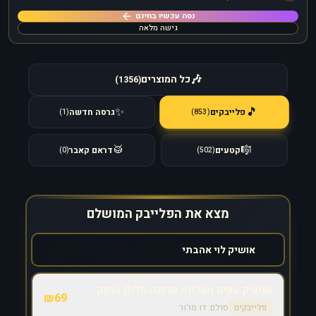
נסה עכשיו בחינם
גישה מלאה
🎶
כל המוצרים
)
1356
(
🎵
✨
פלייבקים
גרסה חדשה
)
853
(
)
1
(
🥁
🎼
קטעים
דראם קאבר
)
0
(
)
502
(
מצא את הפלייבק המושלם
מושיק עפיה ושלומי סרנגה חלום מתוק
₪
69
פלייבקים
סולם:
דו מז'ור