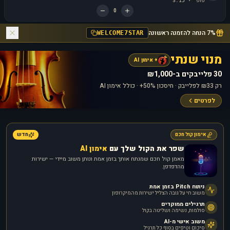
פופ
3:15
·
0
7% הנחה להזמנה ראשונה
WELCOME7STAR
מנוי שנתי
+ אימון AI
30 פלייבקים ב-₪1,000
רק ₪33 לפלייבק · חיסכון 50%+ · כולל אימון AI
לפרטים
אימון קול חכם
חדש
שפר את הקול שלך עם
אימון AI
מאמן קול חכם שמנתח אותך בזמן אמת ונותן משוב מיידי — ישירות
מהדפדפן.
ניתוח Pitch בזמן אמת
משוב חי על גובה הצליל ישירות מהמיקרופון
תרגילים ממוקדים
סולמות, נשימה ושליטה בקול
משוב אישי מ-AI
סיכום וטיפים בסוף כל תרגיל