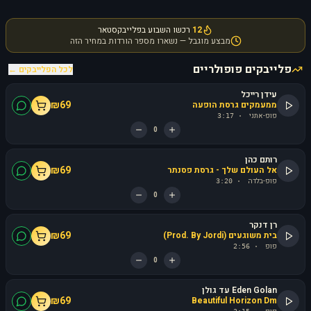
12
רכשו השבוע בפלייבקסטאר
מבצע מוגבל — נשארו מספר הורדות במחיר הזה
פלייבקים פופולריים
לכל הפלייבקים ←
עידן רייכל
₪
69
ממעמקים גרסת הופעה
פופ-אתני
3:17
·
0
רותם כהן
₪
69
אל העולם שלך - גרסת פסנתר
פופ-בלדה
3:20
·
0
רן דנקר
₪
69
בית משוגעים (Prod. By Jordi)
פופ
2:56
·
0
Eden Golan עד גולן
₪
69
Beautiful Horizon Dm