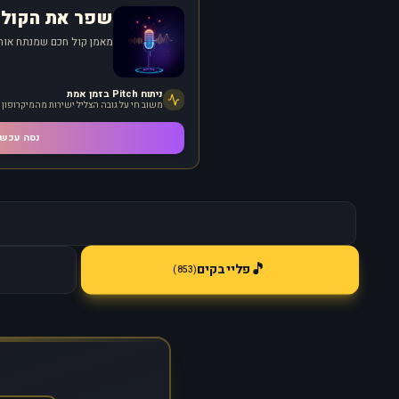
שפר את הקול 
מאמן קול חכם שמנתח אותך
ניתוח Pitch בזמן אמת
משוב חי על גובה הצליל ישירות מהמיקרופון
נסה עכשי
🎵
פלייבקים
)
853
(