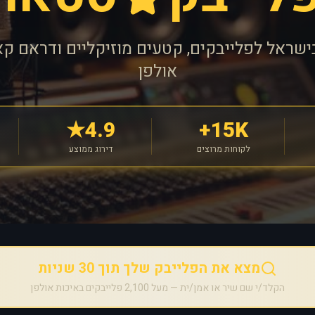
ישראל לפלייבקים, קטעים מוזיקליים ודראם קא
אולפן
4.9★
15K+
לקוחות מרוצים
דירוג ממוצע
מצא את הפלייבק שלך תוך 30 שניות
הקלד/י שם שיר או אמן/ית — מעל 2,100 פלייבקים באיכות אולפן