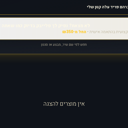
לא מצאת? נפיק לך פלייבק בדיוק כמו שאתה צ
צועית בהתאמה אישית •
החל מ-₪350
חפש לפי שם שיר, מבצע או סגנון
אין מוצרים להצגה