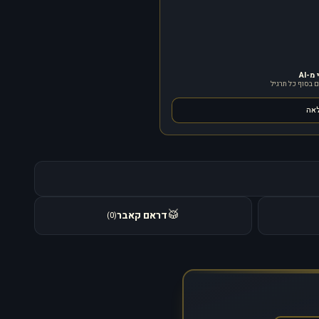
-AI
 בסוף כל תרגיל
לאה
🥁
דראם קאבר
)
0
(