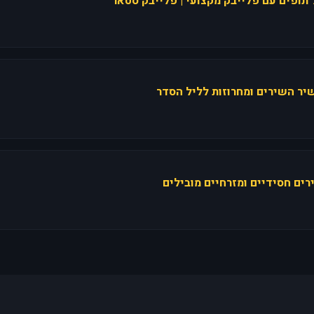
תופים עם פלייבק מקצועי | פלייבק סטאר
יר השירים ומחרוזות לליל הסדר
רים חסידיים ומזרחיים מובילים