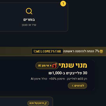
1
בוחרים
שיר או סגנון
7% הנחה להזמנה ראשונה
WELCOME7STAR
מנוי שנתי
+ אימון AI
30 פלייבקים ב-₪1,000
רק ₪33 לפלייבק · חיסכון 50%+ · כולל אימון AI
לפרטים
אימון קול חכם