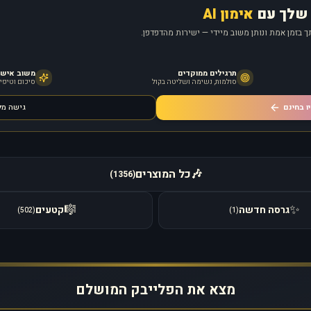
שלך עם
אימון AI
 בזמן אמת ונותן משוב מיידי — ישירות מהדפדפן.
תרגילים ממוקדים
משוב אישי מ
סולמות, נשימה ושליטה בקול
סיכום וטיפים
ו בחינם
גישה מ
🎶
כל המוצרים
)
1356
(
🎼
✨
גרסה חדשה
קטעים
)
502
(
)
1
(
מצא את הפלייבק המושלם