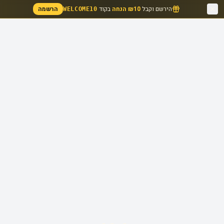
הירשם וקבל
₪10 הנחה
בקוד
הרשמה
WELCOME10