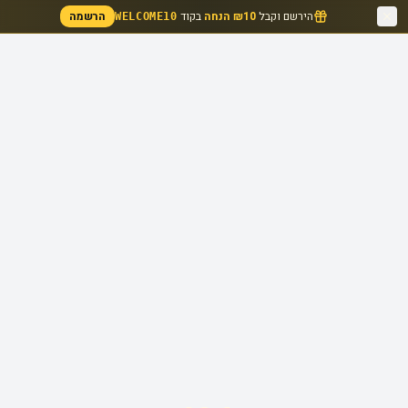
הירשם וקבל
₪10 הנחה
בקוד
הרשמה
WELCOME10