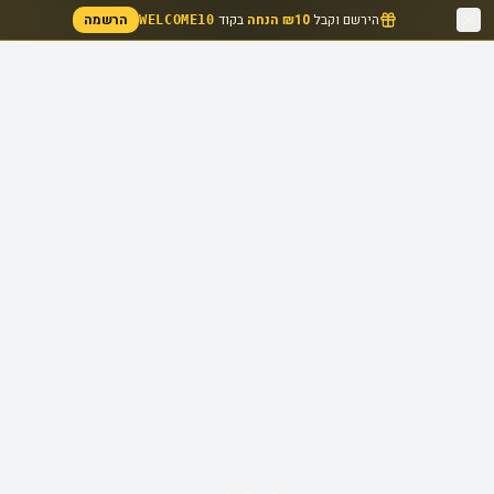
הירשם וקבל
₪10 הנחה
בקוד
הרשמה
WELCOME10